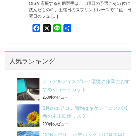
OISが応援する莉朋選手は、土曜日の予選こそ17位に
沈んだものの、土曜日のスプリントレースで12位、日
曜日のフュ […]
F
X
L
共
a
i
有
c
n
e
e
b
人気ランキング
o
o
デュアルディスプレイ環境の作業におす
k
すめショートカット
250件のビュー
6月のエアコン節約はキケン？コスパ最
悪の本末転倒リスク
200件のビュー
GDBを使用したデバッグ手法(基本編)