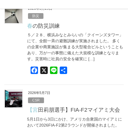
c
n
e
e
2026年5月29日
b
防災
o
春の防災訓練
o
５／２８、横浜みなとみらいの「クイーンズタワー」
k
にて、全館一斉の避難訓練が実施されました。 多く
の企業や商業施設が集まる大型複合ビルということも
あり、万が一の事態に備えた大規模な訓練となりま
す。災害時に社員の安全を確実に […]
F
X
L
共
a
i
有
c
n
e
e
2026年5月7日
b
CSR
o
【宮田莉朋選手】FIA-F2マイアミ大会
o
5月1日から3日にかけ、アメリカ合衆国のマイアミに
k
おいて2026FIA-F2第2ラウンドが開催されました。