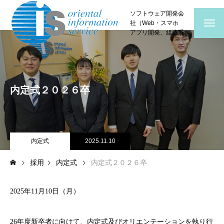
横浜みなとみらいの
ソフトウェア開発会
社（Web・スマホ
アプリ開発、組込系
ソフトウェア開発）
内定式２０２６卒
内定式
2025.11.10
採用
内定式
内定式２０２６卒
2025年11月10日（月）
26年度新卒者に向けて、内定式及びオリエンテーションを執り行