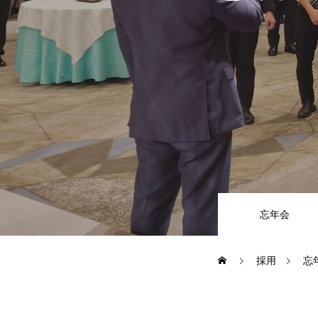
忘年会
採用
忘