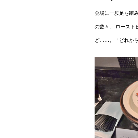
会場に一歩足を踏
の数々。 ロース
ど……。「どれか
企業情報
採用情報
開発分野