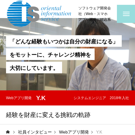
横浜みなとみらいの
ソフトウェア開発会
社（Web・スマホ
アプリ開発、組込系
ソフトウェア開発）
「
ど
ん
な
経
験
も
い
つ
か
は
自
分
の
財
産
に
な
る
」
を
モ
ッ
ト
ー
に
、
チ
ャ
レ
ン
ジ
精
神
を
大
切
に
し
て
い
ま
す
。
Y.K
Webアプリ開発
システムエンジニア 2018年入社
経験を財産に変える挑戦の軌跡
社員インタビュー
Webアプリ開発
Y.K