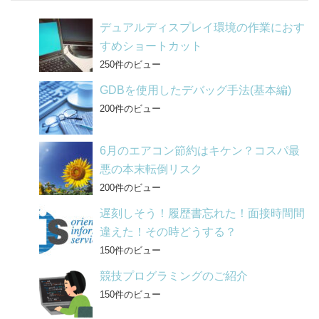
o
デュアルディスプレイ環境の作業におす
k
すめショートカット
250件のビュー
GDBを使用したデバッグ手法(基本編)
200件のビュー
6月のエアコン節約はキケン？コスパ最
悪の本末転倒リスク
200件のビュー
遅刻しそう！履歴書忘れた！面接時間間
違えた！その時どうする？
150件のビュー
競技プログラミングのご紹介
150件のビュー