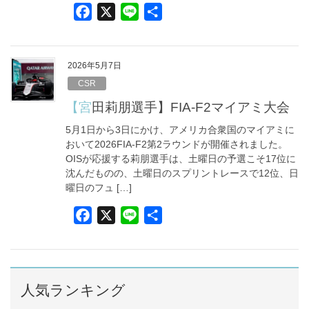
F
X
L
共
a
i
有
c
n
e
e
2026年5月7日
b
CSR
o
【宮田莉朋選手】FIA-F2マイアミ大会
o
5月1日から3日にかけ、アメリカ合衆国のマイアミに
k
おいて2026FIA-F2第2ラウンドが開催されました。
OISが応援する莉朋選手は、土曜日の予選こそ17位に
沈んだものの、土曜日のスプリントレースで12位、日
曜日のフュ […]
F
X
L
共
a
i
有
c
n
e
e
b
人気ランキング
o