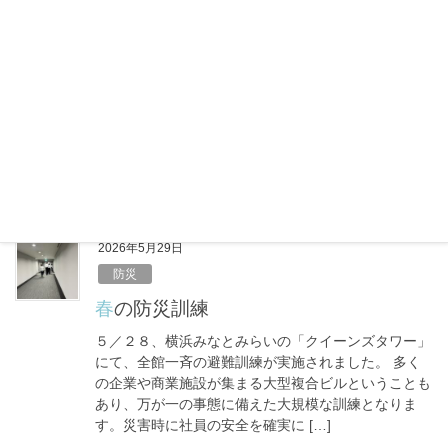
o
悪の本末転倒リスク
k
6月に入り、梅雨のジメジメ感とあわせて気温が高い
日も増えてきました。 「まだ夏本番じゃないか
ら……」と油断していませんか？実は、体が暑さに慣
れていないこの時期こそ、室内での熱中症に注意が必
要です。しっかりエアコンをつけて […]
F
X
L
共
a
i
有
c
n
e
e
2026年5月29日
b
防災
o
春の防災訓練
o
５／２８、横浜みなとみらいの「クイーンズタワー」
k
にて、全館一斉の避難訓練が実施されました。 多く
の企業や商業施設が集まる大型複合ビルということも
あり、万が一の事態に備えた大規模な訓練となりま
す。災害時に社員の安全を確実に […]