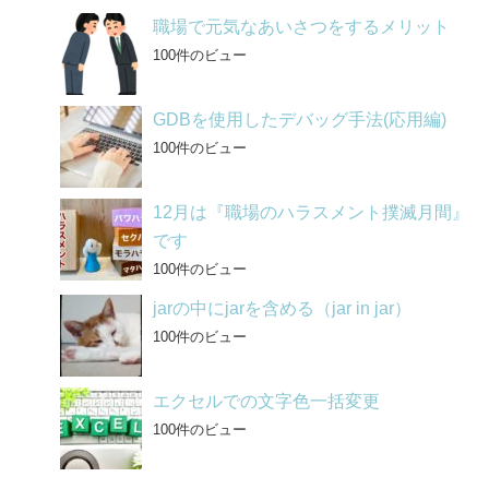
職場で元気なあいさつをするメリット
100件のビュー
GDBを使用したデバッグ手法(応用編)
100件のビュー
12月は『職場のハラスメント撲滅月間』
です
100件のビュー
jarの中にjarを含める（jar in jar）
100件のビュー
エクセルでの文字色一括変更
100件のビュー