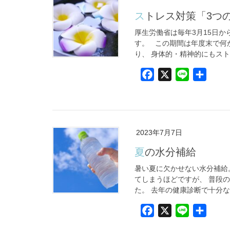
o
ストレス対策「3つ
o
k
厚生労働省は毎年3月15日か
す。 この期間は年度末で何
り、 身体的・精神的にもストレ
F
X
L
共
a
i
有
c
n
e
e
b
2023年7月7日
o
夏の水分補給
o
k
暑い夏に欠かせない水分補給
てしまうほどですが、 普段
た。 去年の健康診断で十分な
F
X
L
共
a
i
有