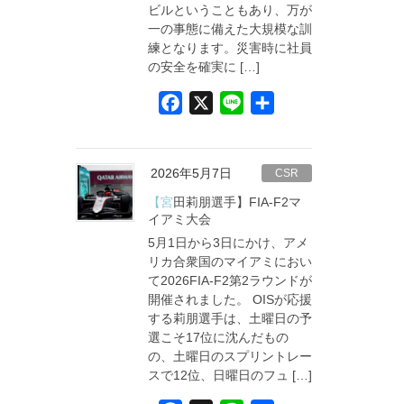
ビルということもあり、万が
一の事態に備えた大規模な訓
練となります。災害時に社員
の安全を確実に […]
F
X
L
共
a
i
有
c
n
e
e
2026年5月7日
CSR
b
【宮田莉朋選手】FIA-F2マ
o
イアミ大会
5月1日から3日にかけ、アメ
o
リカ合衆国のマイアミにおい
k
て2026FIA-F2第2ラウンドが
開催されました。 OISが応援
する莉朋選手は、土曜日の予
選こそ17位に沈んだもの
の、土曜日のスプリントレー
スで12位、日曜日のフュ […]