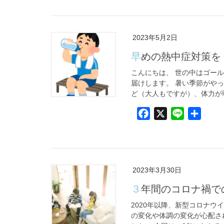
c
n
e
e
b
2023年5月2日
o
早めの熱中症対策を
o
k
こんにちは、 世の中はゴー
届けします。 暑い季節がや
ど（大人もですが）、体力が弱
F
X
L
共
a
i
有
c
n
e
e
b
2023年3月30日
o
３年間のコロナ禍で
o
k
2020年以降、新型コロナウ
の変化や体調の変化が心配さ