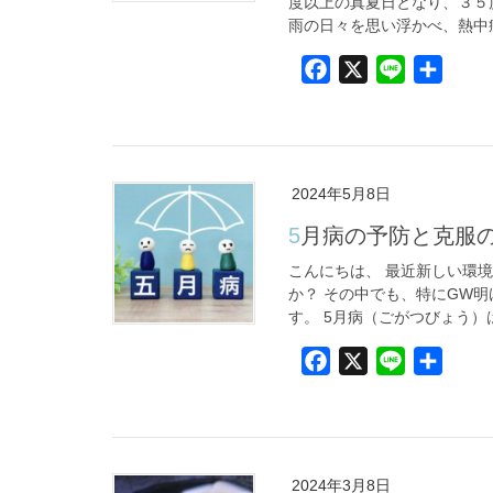
度以上の真夏日となり、３５
雨の日々を思い浮かべ、熱中症
F
X
L
共
a
i
有
c
n
e
e
b
2024年5月8日
o
5月病の予防と克服
o
k
こんにちは、 最近新しい環
か？ その中でも、特にGW
す。 5月病（ごがつびょう）は
F
X
L
共
a
i
有
c
n
e
e
b
2024年3月8日