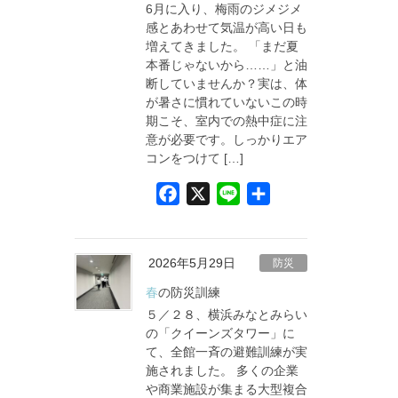
6月に入り、梅雨のジメジメ
k
感とあわせて気温が高い日も
増えてきました。 「まだ夏
本番じゃないから……」と油
断していませんか？実は、体
が暑さに慣れていないこの時
期こそ、室内での熱中症に注
意が必要です。しっかりエア
コンをつけて […]
F
X
L
共
a
i
有
c
n
e
e
2026年5月29日
防災
b
春の防災訓練
o
５／２８、横浜みなとみらい
o
の「クイーンズタワー」に
て、全館一斉の避難訓練が実
k
施されました。 多くの企業
や商業施設が集まる大型複合