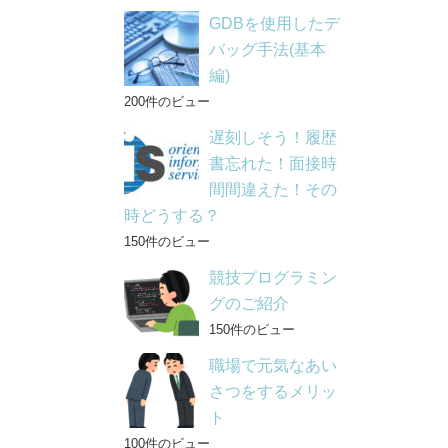
GDBを使用したデ
バッグ手法(基本
編)
200件のビュー
遅刻しそう！履歴
書忘れた！面接時
間間違えた！その
時どうする？
150件のビュー
競技プログラミン
グのご紹介
150件のビュー
職場で元気なあい
さつをするメリッ
ト
100件のビュー