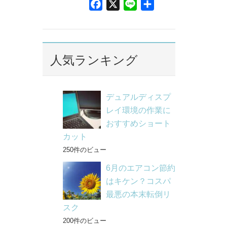
F
X
L
共
a
i
有
c
n
e
e
b
人気ランキング
o
o
k
デュアルディスプ
レイ環境の作業に
おすすめショート
カット
250件のビュー
6月のエアコン節約
はキケン？コスパ
最悪の本末転倒リ
スク
200件のビュー