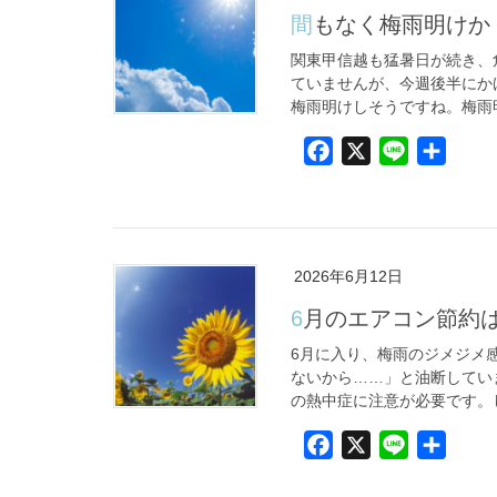
間もなく梅雨明けか
関東甲信越も猛暑日が続き、
ていませんが、今週後半にか
梅雨明けしそうですね。梅雨明
F
X
L
共
a
i
有
c
n
e
e
b
2026年6月12日
o
6月のエアコン節約
o
k
6月に入り、梅雨のジメジメ
ないから……」と油断してい
の熱中症に注意が必要です。し
F
X
L
共
a
i
有