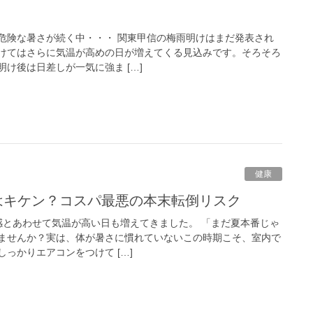
危険な暑さが続く中・・・ 関東甲信の梅雨明けはまだ発表され
けてはさらに気温が高めの日が増えてくる見込みです。そろそろ
け後は日差しが一気に強ま […]
健康
はキケン？コスパ最悪の本末転倒リスク
感とあわせて気温が高い日も増えてきました。 「まだ夏本番じゃ
ませんか？実は、体が暑さに慣れていないこの時期こそ、室内で
っかりエアコンをつけて […]