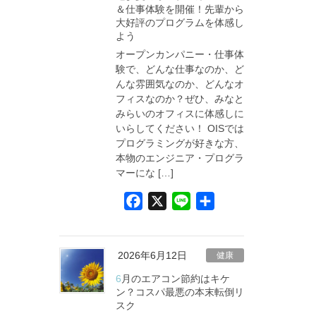
＆仕事体験を開催！先輩から
o
大好評のプログラムを体感し
k
よう
オープンカンパニー・仕事体
験で、どんな仕事なのか、ど
んな雰囲気なのか、どんなオ
フィスなのか？ぜひ、みなと
みらいのオフィスに体感しに
いらしてください！ OISでは
プログラミングが好きな方、
本物のエンジニア・プログラ
マーにな […]
F
X
L
共
a
i
有
c
n
e
e
2026年6月12日
健康
b
6月のエアコン節約はキケ
o
ン？コスパ最悪の本末転倒リ
スク
o