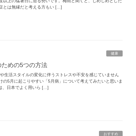
度以上の猛暑日に迫る勢いです。梅雨と聞くと、じめじめとした
とは無縁だと考える方もい […]
健康
のための5つの方法
境や生活スタイルの変化に伴うストレスや不安を感じていません
明けの5月に起こりやすい「5月病」について考えてみたいと思いま
、日本でよく用いら […]
おすすめ