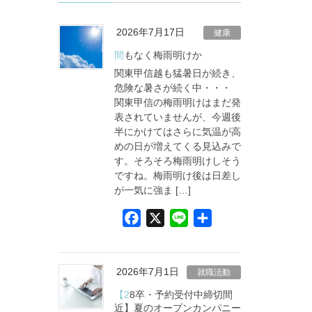
2026年7月17日
健康
間もなく梅雨明けか
関東甲信越も猛暑日が続き、
危険な暑さが続く中・・・
関東甲信の梅雨明けはまだ発
表されていませんが、今週後
半にかけてはさらに気温が高
めの日が増えてくる見込みで
す。そろそろ梅雨明けしそう
ですね。梅雨明け後は日差し
が一気に強ま […]
F
X
L
共
a
i
有
c
n
e
e
2026年7月1日
就職活動
b
【28卒・予約受付中締切間
o
近】夏のオープンカンパニー