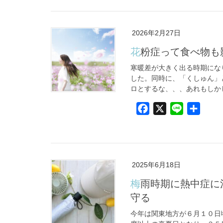
c
n
e
e
b
2026年2月27日
o
花粉症って食べ物
o
k
寒暖差が大きく出る時期にな
した。同時に、「くしゅん」
ロとするな、、、あれもしかし
F
X
L
共
a
i
有
c
n
e
e
b
2025年6月18日
o
梅雨時期に熱中症に注意！湿度と気温の「隠れリスク」から身を
o
守る
k
今年は関東地方が６月１０日