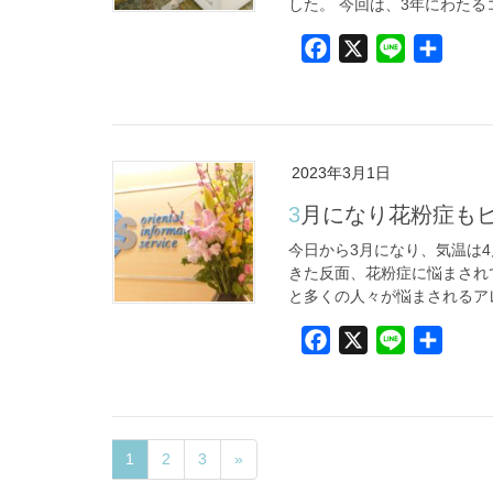
した。 今回は、3年にわたるコ
F
X
L
共
a
i
有
c
n
e
e
b
2023年3月1日
o
3月になり花粉症も
o
k
今日から3月になり、気温は
きた反面、花粉症に悩まされ
と多くの人々が悩まされるアレ
F
X
L
共
a
i
有
c
n
e
e
b
1
2
3
»
o