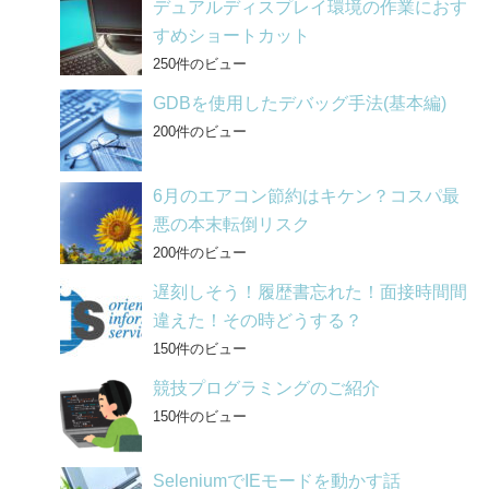
デュアルディスプレイ環境の作業におす
k
すめショートカット
250件のビュー
GDBを使用したデバッグ手法(基本編)
200件のビュー
6月のエアコン節約はキケン？コスパ最
悪の本末転倒リスク
200件のビュー
遅刻しそう！履歴書忘れた！面接時間間
違えた！その時どうする？
150件のビュー
競技プログラミングのご紹介
150件のビュー
SeleniumでIEモードを動かす話