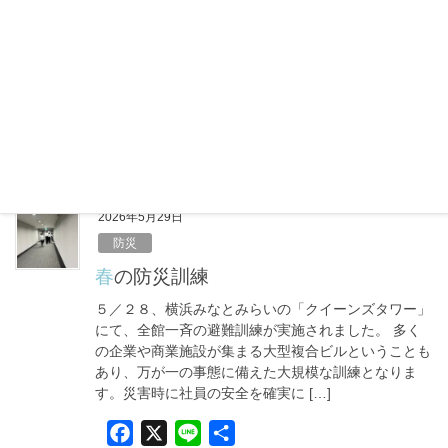
k
6月に入り、梅雨のジメジメ感とあわせて気温が高い
日も増えてきました。 「まだ夏本番じゃないか
ら……」と油断していませんか？実は、体が暑さに慣
れていないこの時期こそ、室内での熱中症に注意が必
要です。しっかりエアコンをつけて […]
F
X
L
共
a
i
有
c
n
e
e
2026年5月29日
b
防災
o
春の防災訓練
o
５／２８、横浜みなとみらいの「クイーンズタワー」
k
にて、全館一斉の避難訓練が実施されました。 多く
の企業や商業施設が集まる大型複合ビルということも
あり、万が一の事態に備えた大規模な訓練となりま
す。災害時に社員の安全を確実に […]
F
X
L
共