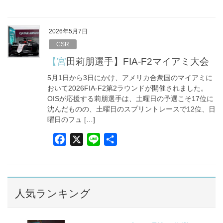
a
i
有
c
n
e
e
2026年5月7日
b
CSR
o
【宮田莉朋選手】FIA-F2マイアミ大会
o
5月1日から3日にかけ、アメリカ合衆国のマイアミに
k
おいて2026FIA-F2第2ラウンドが開催されました。
OISが応援する莉朋選手は、土曜日の予選こそ17位に
沈んだものの、土曜日のスプリントレースで12位、日
曜日のフュ […]
F
X
L
共
a
i
有
c
n
e
e
b
人気ランキング
o
o