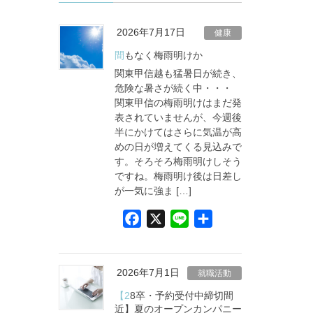
2026年7月17日
健康
間もなく梅雨明けか
関東甲信越も猛暑日が続き、
危険な暑さが続く中・・・
関東甲信の梅雨明けはまだ発
表されていませんが、今週後
半にかけてはさらに気温が高
めの日が増えてくる見込みで
す。そろそろ梅雨明けしそう
ですね。梅雨明け後は日差し
が一気に強ま […]
F
X
L
共
a
i
有
c
n
e
e
2026年7月1日
就職活動
b
【28卒・予約受付中締切間
o
近】夏のオープンカンパニー