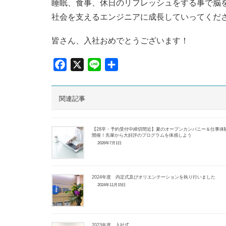
睡眠、食事、休日のリフレッシュをする事で脳
社会を支えるエンジニアに成長していってくだ
皆さん、入社おめでとうございます！
F
X
L
共
a
i
有
c
n
関連記事
e
e
b
o
【28卒・予約受付中締切間近】夏のオープンカンパニー＆仕事体
開催！先輩から大好評のプログラムを体感しよう
o
2026年7月1日
k
2024年度 内定式及びオリエンテーションを執り行いました
2024年11月15日
2023年度 入社式