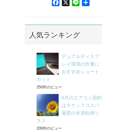
F
X
L
共
a
i
有
c
n
e
e
b
人気ランキング
o
o
k
デュアルディスプ
レイ環境の作業に
おすすめショート
カット
250件のビュー
6月のエアコン節約
はキケン？コスパ
最悪の本末転倒リ
スク
200件のビュー