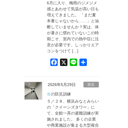
6月に入り、梅雨のジメジメ
k
感とあわせて気温が高い日も
増えてきました。 「まだ夏
本番じゃないから……」と油
断していませんか？実は、体
が暑さに慣れていないこの時
期こそ、室内での熱中症に注
意が必要です。しっかりエア
コンをつけて […]
F
X
L
共
a
i
有
c
n
e
e
2026年5月29日
防災
b
春の防災訓練
o
５／２８、横浜みなとみらい
o
の「クイーンズタワー」に
て、全館一斉の避難訓練が実
k
施されました。 多くの企業
や商業施設が集まる大型複合