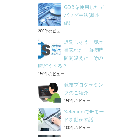
GDBを使用したデ
バッグ手法(基本
編)
200件のビュー
遅刻しそう！履歴
書忘れた！面接時
間間違えた！その
時どうする？
150件のビュー
競技プログラミン
グのご紹介
150件のビュー
SeleniumでIEモー
ドを動かす話
100件のビュー