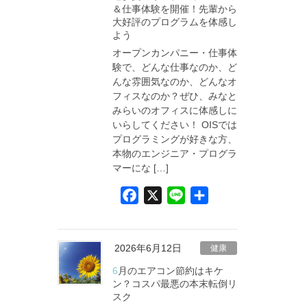
＆仕事体験を開催！先輩から
o
大好評のプログラムを体感し
k
よう
オープンカンパニー・仕事体
験で、どんな仕事なのか、ど
んな雰囲気なのか、どんなオ
フィスなのか？ぜひ、みなと
みらいのオフィスに体感しに
いらしてください！ OISでは
プログラミングが好きな方、
本物のエンジニア・プログラ
マーにな […]
F
X
L
共
a
i
有
c
n
e
e
2026年6月12日
健康
b
6月のエアコン節約はキケ
o
ン？コスパ最悪の本末転倒リ
スク
o