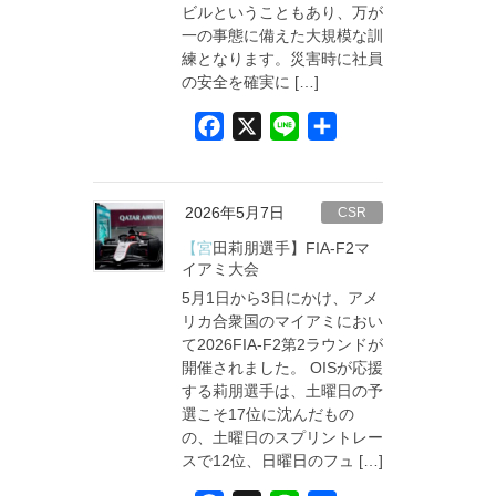
ビルということもあり、万が
一の事態に備えた大規模な訓
練となります。災害時に社員
の安全を確実に […]
F
X
L
共
a
i
有
c
n
e
e
2026年5月7日
CSR
b
【宮田莉朋選手】FIA-F2マ
o
イアミ大会
5月1日から3日にかけ、アメ
o
リカ合衆国のマイアミにおい
k
て2026FIA-F2第2ラウンドが
開催されました。 OISが応援
する莉朋選手は、土曜日の予
選こそ17位に沈んだもの
の、土曜日のスプリントレー
スで12位、日曜日のフュ […]