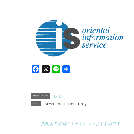
F
X
L
共
a
i
有
c
n
e
e
カテゴリー
レポート
b
タグ
Mesh
MeshFilter
Unity
o
o
k
共働きの家庭にホットクックおすすめです