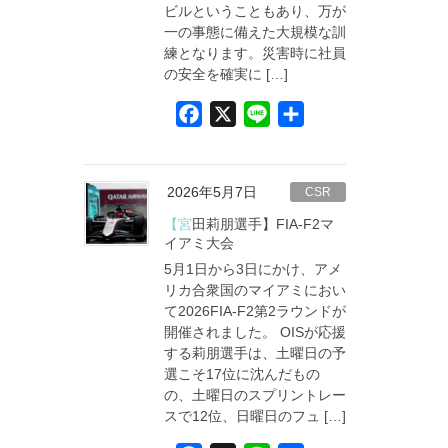
ビルということもあり、万が
一の事態に備えた大規模な訓
練となります。災害時に社員
の安全を確実に […]
F
X
L
共
a
i
有
c
n
e
e
2026年5月7日
CSR
b
【宮田莉朋選手】FIA-F2マ
o
イアミ大会
5月1日から3日にかけ、アメ
o
リカ合衆国のマイアミにおい
k
て2026FIA-F2第2ラウンドが
開催されました。 OISが応援
する莉朋選手は、土曜日の予
選こそ17位に沈んだもの
の、土曜日のスプリントレー
スで12位、日曜日のフュ […]