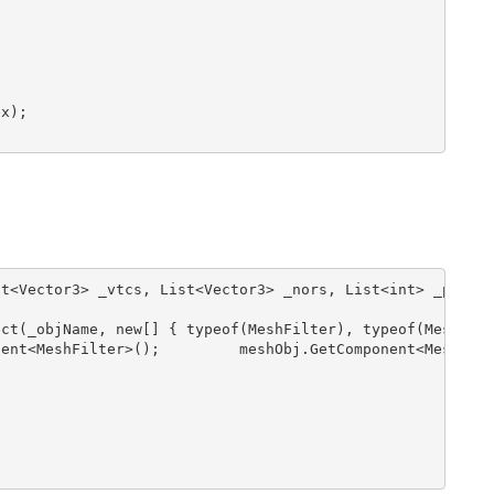
x); 

t<Vector3> _vtcs, List<Vector3> _nors, List<int> _pindex
ct(_objName, new[] { typeof(MeshFilter), typeof(MeshRend
ent<MeshFilter>();         meshObj.GetComponent<MeshRend