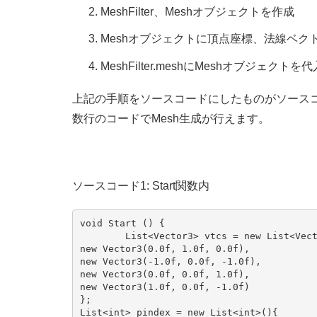
MeshFilter、Meshオブジェクトを作成
Meshオブジェクトに頂点座標、法線ベク
MeshFilter.meshにMeshオブジェクトを代
上記の手順をソースコードにしたものがソース
数行のコードでMesh生成が行えます。
ソースコード1: Start関数内
void Start () { 

        List<Vector3> vtcs = new List<Vect
new Vector3(0.0f, 1.0f, 0.0f),            
new Vector3(-1.0f, 0.0f, -1.0f),          
new Vector3(0.0f, 0.0f, 1.0f),            
new Vector3(1.0f, 0.0f, -1.0f)         

};         

List<int> pindex = new List<int>(){       