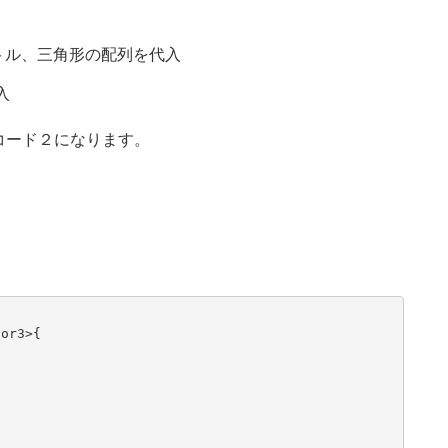
トル、三角形の配列を代入
入
コード２になります。
or3>{             

 

   

 

      
