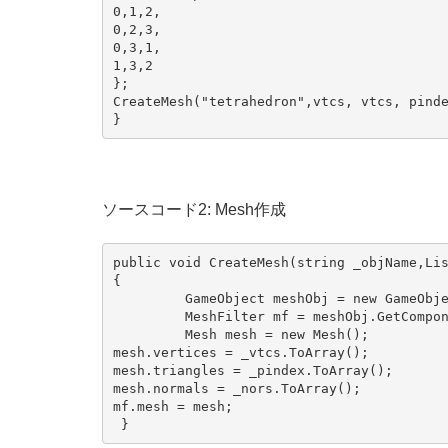
0,1,2,             

0,2,3,             

0,3,1,             

1,3,2         

};         

CreateMesh("tetrahedron",vtcs, vtcs, pinde
ソースコード2: Mesh作成
public void CreateMesh(string _objName,Lis
{

         GameObject meshObj = new GameObje
         MeshFilter mf = meshObj.GetCompon
         Mesh mesh = new Mesh();         

mesh.vertices = _vtcs.ToArray();

mesh.triangles = _pindex.ToArray();

mesh.normals = _nors.ToArray();

mf.mesh = mesh;
