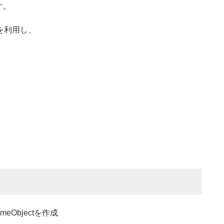
す。
hを利用し、
ameObjectを作成