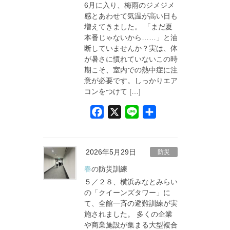
6月に入り、梅雨のジメジメ
k
感とあわせて気温が高い日も
増えてきました。 「まだ夏
本番じゃないから……」と油
断していませんか？実は、体
が暑さに慣れていないこの時
期こそ、室内での熱中症に注
意が必要です。しっかりエア
コンをつけて […]
F
X
L
共
a
i
有
) 

c
n
e
e
2026年5月29日
防災
erer) });

erer>().material.color = Color.red;

b
春の防災訓練
o
５／２８、横浜みなとみらい
o
の「クイーンズタワー」に
て、全館一斉の避難訓練が実
k
施されました。 多くの企業
や商業施設が集まる大型複合