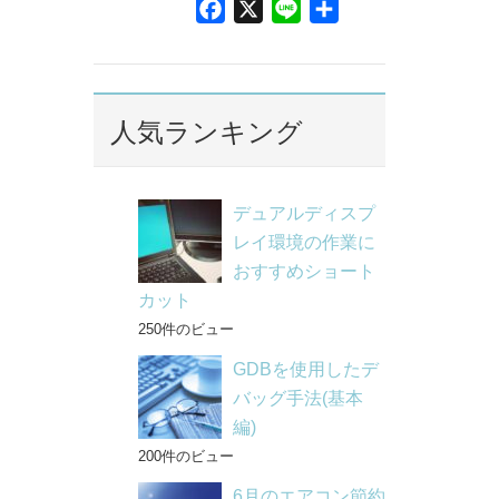
F
X
L
共
a
i
有
c
n
e
e
b
人気ランキング
o
o
k
デュアルディスプ
レイ環境の作業に
おすすめショート
カット
250件のビュー
GDBを使用したデ
バッグ手法(基本
編)
200件のビュー
6月のエアコン節約