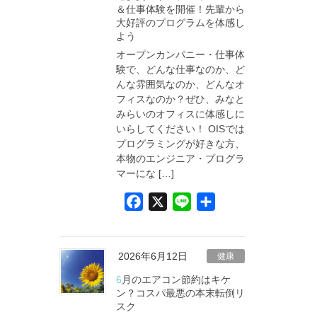
＆仕事体験を開催！先輩から
o
大好評のプログラムを体感し
k
よう
オープンカンパニー・仕事体
験で、どんな仕事なのか、ど
んな雰囲気なのか、どんなオ
フィスなのか？ぜひ、みなと
みらいのオフィスに体感しに
いらしてください！ OISでは
プログラミングが好きな方、
本物のエンジニア・プログラ
マーにな […]
F
X
L
共
a
i
有
c
n
e
e
2026年6月12日
健康
b
6月のエアコン節約はキケ
o
ン？コスパ最悪の本末転倒リ
スク
o