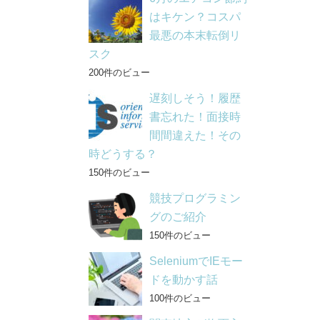
はキケン？コスパ
最悪の本末転倒リ
スク
200件のビュー
遅刻しそう！履歴
書忘れた！面接時
間間違えた！その
時どうする？
150件のビュー
競技プログラミン
グのご紹介
150件のビュー
SeleniumでIEモー
ドを動かす話
100件のビュー