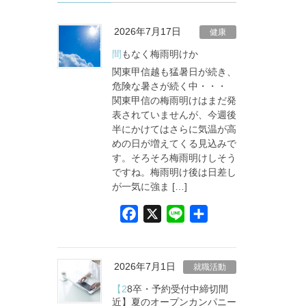
2026年7月17日
健康
間もなく梅雨明けか
関東甲信越も猛暑日が続き、
危険な暑さが続く中・・・
関東甲信の梅雨明けはまだ発
表されていませんが、今週後
半にかけてはさらに気温が高
めの日が増えてくる見込みで
す。そろそろ梅雨明けしそう
ですね。梅雨明け後は日差し
が一気に強ま […]
F
X
L
共
a
i
有
c
n
e
e
2026年7月1日
就職活動
b
【28卒・予約受付中締切間
o
近】夏のオープンカンパニー