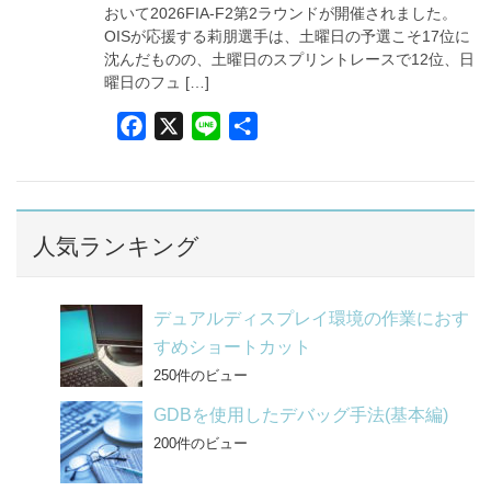
k
おいて2026FIA-F2第2ラウンドが開催されました。
OISが応援する莉朋選手は、土曜日の予選こそ17位に
沈んだものの、土曜日のスプリントレースで12位、日
曜日のフュ […]
F
X
L
共
a
i
有
c
n
e
e
b
人気ランキング
o
o
デュアルディスプレイ環境の作業におす
k
すめショートカット
250件のビュー
GDBを使用したデバッグ手法(基本編)
200件のビュー