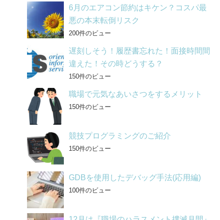
6月のエアコン節約はキケン？コスパ最
悪の本末転倒リスク
200件のビュー
遅刻しそう！履歴書忘れた！面接時間間
違えた！その時どうする？
150件のビュー
職場で元気なあいさつをするメリット
150件のビュー
競技プログラミングのご紹介
150件のビュー
GDBを使用したデバッグ手法(応用編)
100件のビュー
12月は『職場のハラスメント撲滅月間』