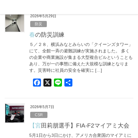
c
n
e
e
2026年5月29日
b
防災
o
春の防災訓練
o
５／２８、横浜みなとみらいの「クイーンズタワー」
k
にて、全館一斉の避難訓練が実施されました。 多く
の企業や商業施設が集まる大型複合ビルということも
あり、万が一の事態に備えた大規模な訓練となりま
す。災害時に社員の安全を確実に […]
F
X
L
共
a
i
有
c
n
e
e
2026年5月7日
b
CSR
o
【宮田莉朋選手】FIA-F2マイアミ大会
o
5月1日から3日にかけ、アメリカ合衆国のマイアミに