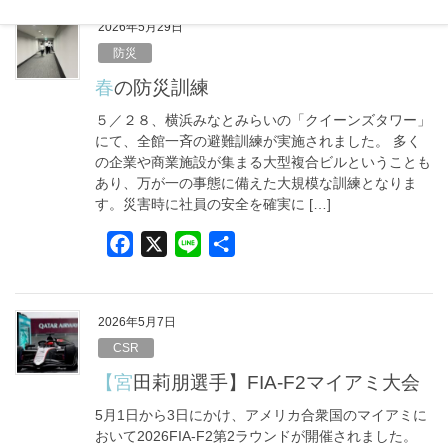
c
n
e
e
2026年5月29日
b
防災
o
春の防災訓練
o
５／２８、横浜みなとみらいの「クイーンズタワー」
k
にて、全館一斉の避難訓練が実施されました。 多く
の企業や商業施設が集まる大型複合ビルということも
あり、万が一の事態に備えた大規模な訓練となりま
す。災害時に社員の安全を確実に […]
F
X
L
共
a
i
有
c
n
e
e
2026年5月7日
b
CSR
o
【宮田莉朋選手】FIA-F2マイアミ大会
o
5月1日から3日にかけ、アメリカ合衆国のマイアミに
k
おいて2026FIA-F2第2ラウンドが開催されました。