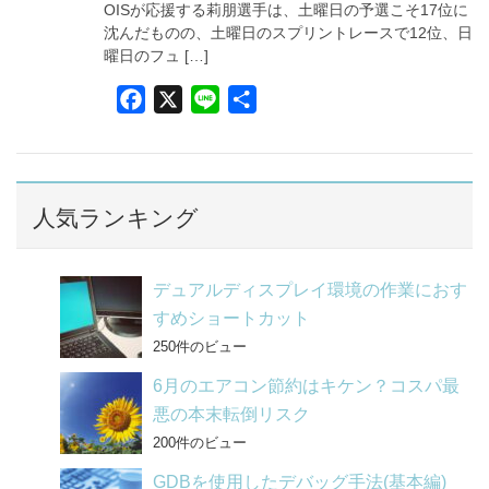
OISが応援する莉朋選手は、土曜日の予選こそ17位に
沈んだものの、土曜日のスプリントレースで12位、日
曜日のフュ […]
F
X
L
共
a
i
有
c
n
e
e
b
人気ランキング
o
o
デュアルディスプレイ環境の作業におす
k
すめショートカット
250件のビュー
6月のエアコン節約はキケン？コスパ最
悪の本末転倒リスク
200件のビュー
GDBを使用したデバッグ手法(基本編)