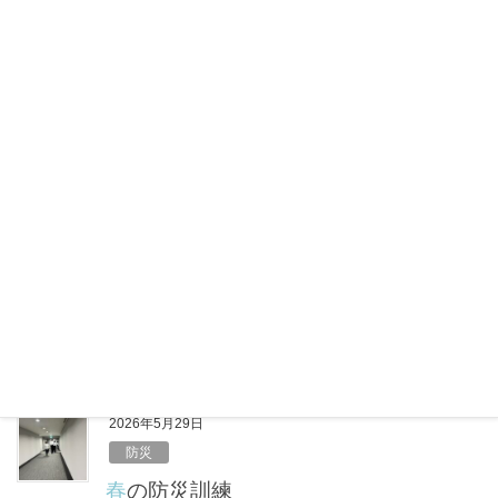
a
i
有
c
n
e
e
2026年6月12日
b
健康
o
6月のエアコン節約はキケン？コスパ最
o
悪の本末転倒リスク
k
6月に入り、梅雨のジメジメ感とあわせて気温が高い
日も増えてきました。 「まだ夏本番じゃないか
ら……」と油断していませんか？実は、体が暑さに慣
れていないこの時期こそ、室内での熱中症に注意が必
要です。しっかりエアコンをつけて […]
F
X
L
共
a
i
有
c
n
e
e
2026年5月29日
b
防災
o
春の防災訓練