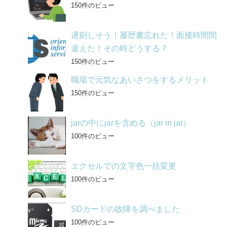
150件のビュー
遅刻しそう！履歴書忘れた！面接時間間
違えた！その時どうする？
150件のビュー
職場で元気なあいさつをするメリット
150件のビュー
jarの中にjarを含める（jar in jar）
100件のビュー
エクセルでの文字色一括変更
100件のビュー
SDカードの故障を調べました
100件のビュー