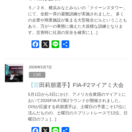
o
５／２８、横浜みなとみらいの「クイーンズタワー」
k
にて、全館一斉の避難訓練が実施されました。 多く
の企業や商業施設が集まる大型複合ビルということも
あり、万が一の事態に備えた大規模な訓練となりま
す。災害時に社員の安全を確実に […]
F
X
L
共
a
i
有
c
n
e
e
2026年5月7日
b
CSR
o
【宮田莉朋選手】FIA-F2マイアミ大会
o
5月1日から3日にかけ、アメリカ合衆国のマイアミに
k
おいて2026FIA-F2第2ラウンドが開催されました。
OISが応援する莉朋選手は、土曜日の予選こそ17位に
沈んだものの、土曜日のスプリントレースで12位、日
曜日のフュ […]
F
X
L
共