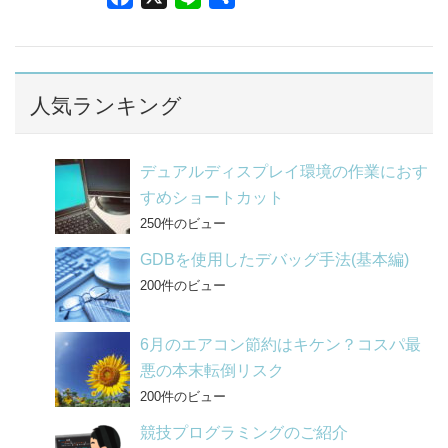
a
i
有
c
n
e
e
b
人気ランキング
o
o
デュアルディスプレイ環境の作業におす
k
すめショートカット
250件のビュー
GDBを使用したデバッグ手法(基本編)
200件のビュー
6月のエアコン節約はキケン？コスパ最
悪の本末転倒リスク
200件のビュー
競技プログラミングのご紹介