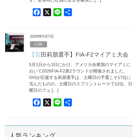
す。災害時に社員の安全を確実に […]
F
X
L
共
a
i
有
c
n
e
e
2026年5月7日
b
CSR
o
【宮田莉朋選手】FIA-F2マイアミ大会
o
5月1日から3日にかけ、アメリカ合衆国のマイアミに
k
おいて2026FIA-F2第2ラウンドが開催されました。
OISが応援する莉朋選手は、土曜日の予選こそ17位に
沈んだものの、土曜日のスプリントレースで12位、日
曜日のフュ […]
F
X
L
共
a
i
有
c
n
e
e
b
人気ランキング