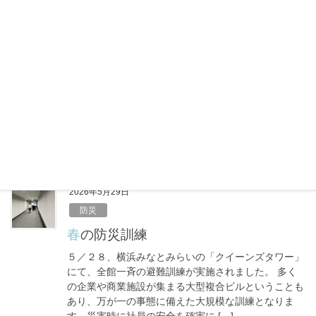
o
6月のエアコン節約はキケン？コスパ最
o
悪の本末転倒リスク
k
6月に入り、梅雨のジメジメ感とあわせて気温が高い
日も増えてきました。 「まだ夏本番じゃないか
ら……」と油断していませんか？実は、体が暑さに慣
れていないこの時期こそ、室内での熱中症に注意が必
要です。しっかりエアコンをつけて […]
F
X
L
共
a
i
有
c
n
e
e
2026年5月29日
b
防災
o
春の防災訓練
o
５／２８、横浜みなとみらいの「クイーンズタワー」
k
にて、全館一斉の避難訓練が実施されました。 多く
の企業や商業施設が集まる大型複合ビルということも
あり、万が一の事態に備えた大規模な訓練となりま