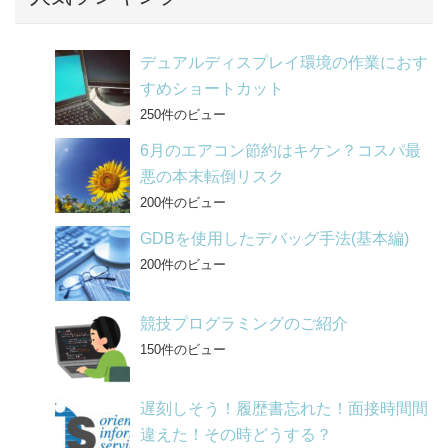
o
o
デュアルディスプレイ環境の作業におす
k
すめショートカット
250件のビュー
6月のエアコン節約はキケン？コスパ最
悪の本末転倒リスク
200件のビュー
GDBを使用したデバッグ手法(基本編)
200件のビュー
競技プログラミングのご紹介
150件のビュー
遅刻しそう！履歴書忘れた！面接時間間
違えた！その時どうする？