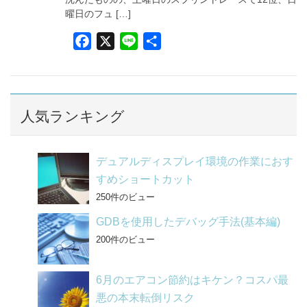
曜日のフュ […]
F
X
L
共
a
i
有
c
n
e
e
b
人気ランキング
o
o
デュアルディスプレイ環境の作業におす
k
すめショートカット
250件のビュー
GDBを使用したデバッグ手法(基本編)
200件のビュー
6月のエアコン節約はキケン？コスパ最
悪の本末転倒リスク