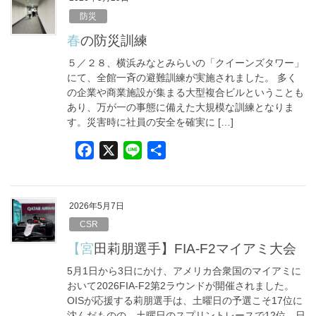
b
防災
o
春の防災訓練
o
５／２８、横浜みなとみらいの「クイーンズタワー」
k
にて、全館一斉の避難訓練が実施されました。 多く
の企業や商業施設が集まる大型複合ビルということも
あり、万が一の事態に備えた大規模な訓練となりま
す。災害時に社員の安全を確実に […]
F
X
L
共
a
i
有
c
n
e
e
2026年5月7日
b
CSR
o
【宮田莉朋選手】FIA-F2マイアミ大会
o
5月1日から3日にかけ、アメリカ合衆国のマイアミに
k
おいて2026FIA-F2第2ラウンドが開催されました。
OISが応援する莉朋選手は、土曜日の予選こそ17位に
沈んだものの、土曜日のスプリントレースで12位、日