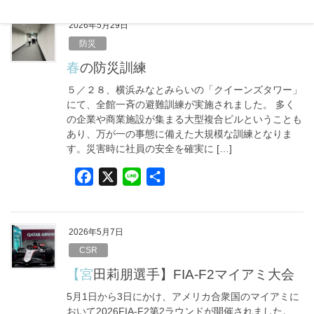
c
n
e
e
2026年5月29日
b
防災
o
春の防災訓練
o
５／２８、横浜みなとみらいの「クイーンズタワー」
k
にて、全館一斉の避難訓練が実施されました。 多く
の企業や商業施設が集まる大型複合ビルということも
あり、万が一の事態に備えた大規模な訓練となりま
す。災害時に社員の安全を確実に […]
F
X
L
共
a
i
有
c
n
e
e
2026年5月7日
b
CSR
o
【宮田莉朋選手】FIA-F2マイアミ大会
o
5月1日から3日にかけ、アメリカ合衆国のマイアミに
k
おいて2026FIA-F2第2ラウンドが開催されました。