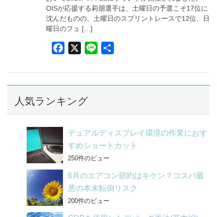
OISが応援する莉朋選手は、土曜日の予選こそ17位に
沈んだものの、土曜日のスプリントレースで12位、日
曜日のフュ […]
F
X
L
共
a
i
有
c
n
e
e
b
人気ランキング
o
o
デュアルディスプレイ環境の作業におす
k
すめショートカット
250件のビュー
6月のエアコン節約はキケン？コスパ最
悪の本末転倒リスク
200件のビュー