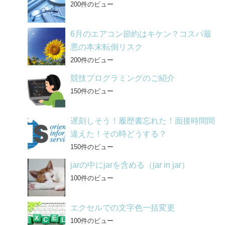
200件のビュー
6月のエアコン節約はキケン？コスパ最
悪の本末転倒リスク
200件のビュー
競技プログラミングのご紹介
150件のビュー
遅刻しそう！履歴書忘れた！面接時間間
違えた！その時どうする？
150件のビュー
jarの中にjarを含める（jar in jar）
100件のビュー
エクセルでの文字色一括変更
100件のビュー