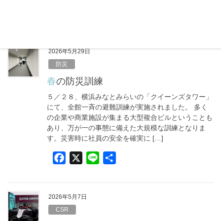
F
X
L
共
a
i
有
c
n
e
e
2026年5月29日
b
防災
o
春の防災訓練
o
５／２８、横浜みなとみらいの「クイーンズタワー」
k
にて、全館一斉の避難訓練が実施されました。 多く
の企業や商業施設が集まる大型複合ビルということも
あり、万が一の事態に備えた大規模な訓練となりま
す。災害時に社員の安全を確実に […]
F
X
L
共
a
i
有
c
n
e
e
2026年5月7日
b
CSR