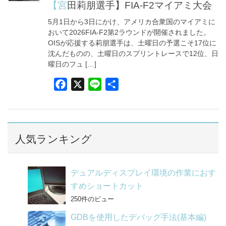
o
【宮田莉朋選手】FIA-F2マイアミ大会
o
5月1日から3日にかけ、アメリカ合衆国のマイアミに
k
おいて2026FIA-F2第2ラウンドが開催されました。
OISが応援する莉朋選手は、土曜日の予選こそ17位に
沈んだものの、土曜日のスプリントレースで12位、日
曜日のフュ […]
F
X
L
共
a
i
有
c
n
e
e
b
人気ランキング
o
o
デュアルディスプレイ環境の作業におす
k
すめショートカット
250件のビュー
GDBを使用したデバッグ手法(基本編)