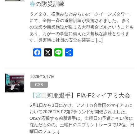
o
春の防災訓練
o
５／２８、横浜みなとみらいの「クイーンズタワー」
k
にて、全館一斉の避難訓練が実施されました。 多く
の企業や商業施設が集まる大型複合ビルということも
あり、万が一の事態に備えた大規模な訓練となりま
す。災害時に社員の安全を確実に […]
F
X
L
共
a
i
有
c
n
e
e
2026年5月7日
b
CSR
o
【宮田莉朋選手】FIA-F2マイアミ大会
o
5月1日から3日にかけ、アメリカ合衆国のマイアミに
k
おいて2026FIA-F2第2ラウンドが開催されました。
OISが応援する莉朋選手は、土曜日の予選こそ17位に
沈んだものの、土曜日のスプリントレースで12位、日
曜日のフュ […]