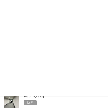
F
X
L
共
a
i
有
c
n
e
e
2026年6月12日
b
健康
o
6月のエアコン節約はキケン？コスパ最
o
悪の本末転倒リスク
k
6月に入り、梅雨のジメジメ感とあわせて気温が高い
日も増えてきました。 「まだ夏本番じゃないか
ら……」と油断していませんか？実は、体が暑さに慣
れていないこの時期こそ、室内での熱中症に注意が必
要です。しっかりエアコンをつけて […]
F
X
L
共
a
i
有
c
n
e
e
2026年5月29日
b
防災