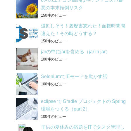
6月のエアコン節約はキケン？コスパ最
悪の本末転倒リスク
150件のビュー
遅刻しそう！履歴書忘れた！面接時間間
違えた！その時どうする？
150件のビュー
jarの中にjarを含める（jar in jar）
100件のビュー
SeleniumでIEモードを動かす話
100件のビュー
eclipse で Gradle プロジェクトの Spring
環境をつくる（part 2）
100件のビュー
子供の夏休みの宿題をITでタスク管理し