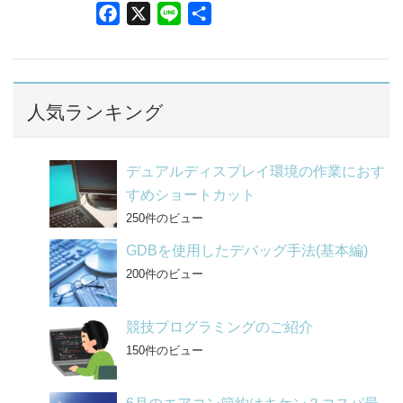
F
X
L
共
a
i
有
c
n
e
e
b
人気ランキング
o
o
デュアルディスプレイ環境の作業におす
k
すめショートカット
250件のビュー
GDBを使用したデバッグ手法(基本編)
200件のビュー
競技プログラミングのご紹介
150件のビュー