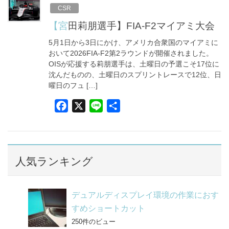
b
CSR
o
【宮田莉朋選手】FIA-F2マイアミ大会
o
5月1日から3日にかけ、アメリカ合衆国のマイアミに
k
おいて2026FIA-F2第2ラウンドが開催されました。
OISが応援する莉朋選手は、土曜日の予選こそ17位に
沈んだものの、土曜日のスプリントレースで12位、日
曜日のフュ […]
F
X
L
共
a
i
有
c
n
e
e
b
人気ランキング
o
o
デュアルディスプレイ環境の作業におす
k
すめショートカット
250件のビュー