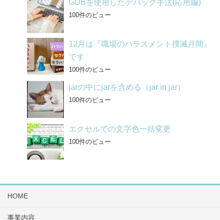
GDBを使用したデバッグ手法(応用編)
100件のビュー
12月は『職場のハラスメント撲滅月間』
です
100件のビュー
jarの中にjarを含める（jar in jar）
100件のビュー
エクセルでの文字色一括変更
100件のビュー
HOME
事業内容