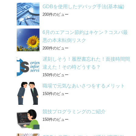
GDBを使用したデバッグ手法(基本編)
200件のビュー
6月のエアコン節約はキケン？コスパ最
悪の本末転倒リスク
200件のビュー
遅刻しそう！履歴書忘れた！面接時間間
違えた！その時どうする？
150件のビュー
職場で元気なあいさつをするメリット
150件のビュー
競技プログラミングのご紹介
150件のビュー