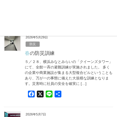
れていないこの時期こそ、室内での熱中症に注意が必
要です。しっかりエアコンをつけて […]
F
X
L
共
a
i
有
c
n
e
e
2026年5月29日
b
防災
o
春の防災訓練
o
５／２８、横浜みなとみらいの「クイーンズタワー」
k
にて、全館一斉の避難訓練が実施されました。 多く
の企業や商業施設が集まる大型複合ビルということも
あり、万が一の事態に備えた大規模な訓練となりま
す。災害時に社員の安全を確実に […]
F
X
L
共
a
i
有
c
n
e
e
2026年5月7日