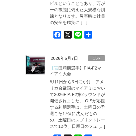
ビルということもあり、万が
一の事態に備えた大規模な訓
練となります。災害時に社員
の安全を確実に […]
F
X
L
共
a
i
有
c
n
e
e
2026年5月7日
CSR
b
【宮田莉朋選手】FIA-F2マ
o
イアミ大会
5月1日から3日にかけ、アメ
o
リカ合衆国のマイアミにおい
k
て2026FIA-F2第2ラウンドが
開催されました。 OISが応援
する莉朋選手は、土曜日の予
選こそ17位に沈んだもの
の、土曜日のスプリントレー
スで12位、日曜日のフュ […]