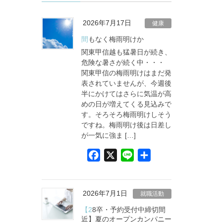
2026年7月17日
健康
間もなく梅雨明けか
関東甲信越も猛暑日が続き、
危険な暑さが続く中・・・
関東甲信の梅雨明けはまだ発
表されていませんが、今週後
半にかけてはさらに気温が高
めの日が増えてくる見込みで
す。そろそろ梅雨明けしそう
ですね。梅雨明け後は日差し
が一気に強ま […]
F
X
L
共
a
i
有
c
n
e
e
2026年7月1日
就職活動
b
【28卒・予約受付中締切間
o
近】夏のオープンカンパニー