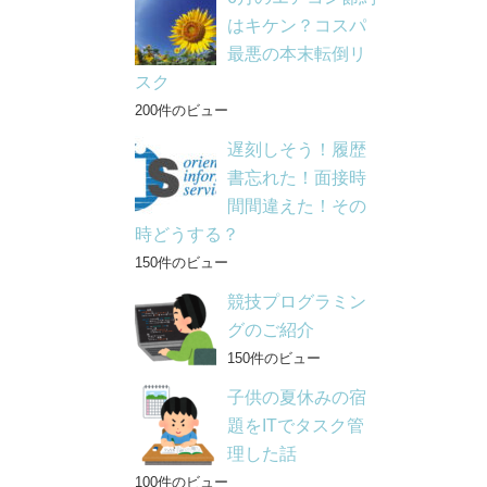
はキケン？コスパ
最悪の本末転倒リ
スク
200件のビュー
遅刻しそう！履歴
書忘れた！面接時
間間違えた！その
時どうする？
150件のビュー
競技プログラミン
グのご紹介
150件のビュー
子供の夏休みの宿
題をITでタスク管
理した話
100件のビュー