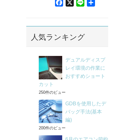
F
X
L
共
a
i
有
c
n
e
e
b
人気ランキング
o
o
k
デュアルディスプ
レイ環境の作業に
おすすめショート
カット
250件のビュー
GDBを使用したデ
バッグ手法(基本
編)
200件のビュー
6月のエアコン節約