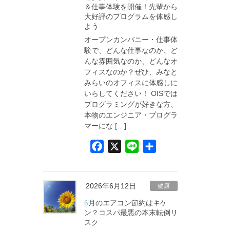
＆仕事体験を開催！先輩から
o
大好評のプログラムを体感し
k
よう
オープンカンパニー・仕事体
験で、どんな仕事なのか、ど
んな雰囲気なのか、どんなオ
フィスなのか？ぜひ、みなと
みらいのオフィスに体感しに
いらしてください！ OISでは
プログラミングが好きな方、
本物のエンジニア・プログラ
マーにな […]
F
X
L
共
a
i
有
c
n
e
e
2026年6月12日
健康
b
6月のエアコン節約はキケ
o
ン？コスパ最悪の本末転倒リ
スク
o