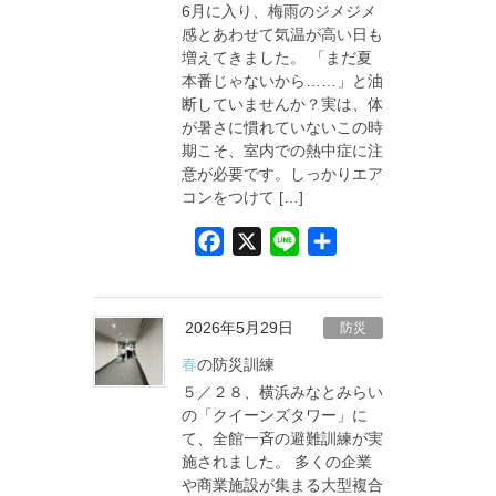
6月に入り、梅雨のジメジメ
k
感とあわせて気温が高い日も
増えてきました。 「まだ夏
本番じゃないから……」と油
断していませんか？実は、体
が暑さに慣れていないこの時
期こそ、室内での熱中症に注
意が必要です。しっかりエア
コンをつけて […]
F
X
L
共
a
i
有
c
n
e
e
2026年5月29日
防災
b
春の防災訓練
o
５／２８、横浜みなとみらい
o
の「クイーンズタワー」に
て、全館一斉の避難訓練が実
k
施されました。 多くの企業
や商業施設が集まる大型複合