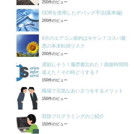
250件のビュー
GDBを使用したデバッグ手法(基本編)
200件のビュー
6月のエアコン節約はキケン？コスパ最
悪の本末転倒リスク
200件のビュー
遅刻しそう！履歴書忘れた！面接時間間
違えた！その時どうする？
150件のビュー
職場で元気なあいさつをするメリット
150件のビュー
競技プログラミングのご紹介
150件のビュー