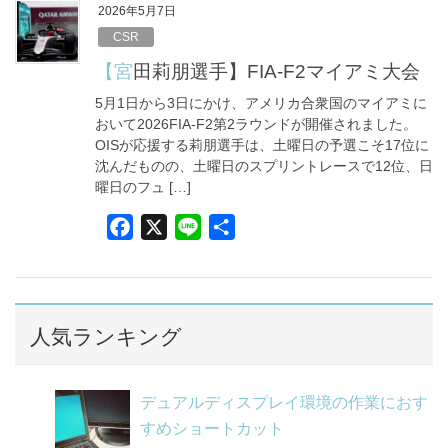
e
e
2026年5月7日
b
CSR
o
【宮田莉朋選手】FIA-F2マイアミ大会
o
5月1日から3日にかけ、アメリカ合衆国のマイアミに
k
おいて2026FIA-F2第2ラウンドが開催されました。
OISが応援する莉朋選手は、土曜日の予選こそ17位に
沈んだものの、土曜日のスプリントレースで12位、日
曜日のフュ […]
F
X
L
共
a
i
有
c
n
e
e
b
人気ランキング
o
o
デュアルディスプレイ環境の作業におす
k
すめショートカット