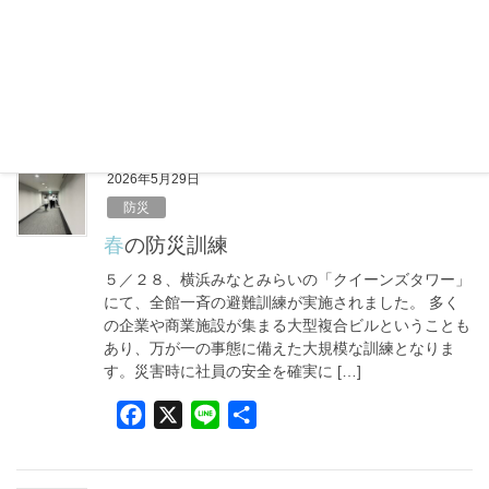
ら……」と油断していませんか？実は、体が暑さに慣
れていないこの時期こそ、室内での熱中症に注意が必
要です。しっかりエアコンをつけて […]
F
X
L
共
a
i
有
c
n
e
e
2026年5月29日
b
防災
o
春の防災訓練
o
５／２８、横浜みなとみらいの「クイーンズタワー」
k
にて、全館一斉の避難訓練が実施されました。 多く
の企業や商業施設が集まる大型複合ビルということも
あり、万が一の事態に備えた大規模な訓練となりま
す。災害時に社員の安全を確実に […]
F
X
L
共
a
i
有
c
n