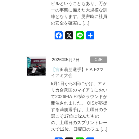
ビルということもあり、万が
一の事態に備えた大規模な訓
練となります。災害時に社員
の安全を確実に […]
F
X
L
共
a
i
有
c
n
e
e
2026年5月7日
CSR
b
【宮田莉朋選手】FIA-F2マ
o
イアミ大会
5月1日から3日にかけ、アメ
o
リカ合衆国のマイアミにおい
k
て2026FIA-F2第2ラウンドが
開催されました。 OISが応援
する莉朋選手は、土曜日の予
選こそ17位に沈んだもの
の、土曜日のスプリントレー
スで12位、日曜日のフュ […]