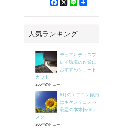
F
X
L
共
a
i
有
c
n
e
e
b
人気ランキング
o
o
k
デュアルディスプ
レイ環境の作業に
おすすめショート
カット
250件のビュー
6月のエアコン節約
はキケン？コスパ
最悪の本末転倒リ
スク
200件のビュー