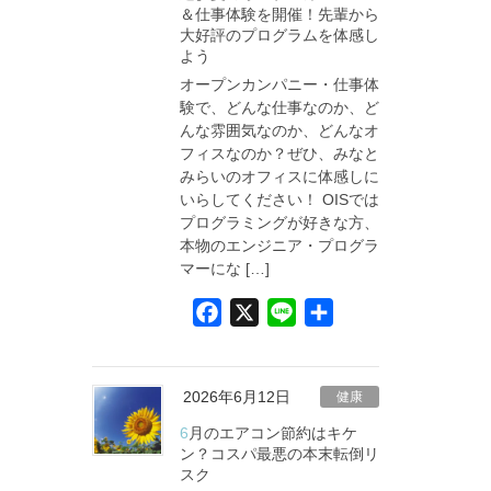
＆仕事体験を開催！先輩から
o
大好評のプログラムを体感し
k
よう
オープンカンパニー・仕事体
験で、どんな仕事なのか、ど
んな雰囲気なのか、どんなオ
フィスなのか？ぜひ、みなと
みらいのオフィスに体感しに
いらしてください！ OISでは
プログラミングが好きな方、
本物のエンジニア・プログラ
マーにな […]
F
X
L
共
a
i
有
c
n
e
e
2026年6月12日
健康
b
6月のエアコン節約はキケ
o
ン？コスパ最悪の本末転倒リ
スク
o