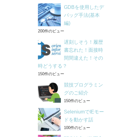
GDBを使用したデ
バッグ手法(基本
編)
200件のビュー
遅刻しそう！履歴
書忘れた！面接時
間間違えた！その
時どうする？
150件のビュー
競技プログラミン
グのご紹介
150件のビュー
SeleniumでIEモー
ドを動かす話
100件のビュー