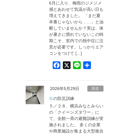
6月に入り、梅雨のジメジメ
k
感とあわせて気温が高い日も
増えてきました。 「まだ夏
本番じゃないから……」と油
断していませんか？実は、体
が暑さに慣れていないこの時
期こそ、室内での熱中症に注
意が必要です。しっかりエア
コンをつけて […]
F
X
L
共
a
i
有
c
n
e
e
2026年5月29日
防災
b
春の防災訓練
o
５／２８、横浜みなとみらい
o
の「クイーンズタワー」に
て、全館一斉の避難訓練が実
k
施されました。 多くの企業
や商業施設が集まる大型複合