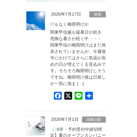
2026年7月17日
健康
間もなく梅雨明けか
関東甲信越も猛暑日が続き、
危険な暑さが続く中・・・
関東甲信の梅雨明けはまだ発
表されていませんが、今週後
半にかけてはさらに気温が高
めの日が増えてくる見込みで
す。そろそろ梅雨明けしそう
ですね。梅雨明け後は日差し
が一気に強ま […]
F
X
L
共
a
i
有
c
n
e
e
2026年7月1日
就職活動
b
【28卒・予約受付中締切間
o
近】夏のオープンカンパニー