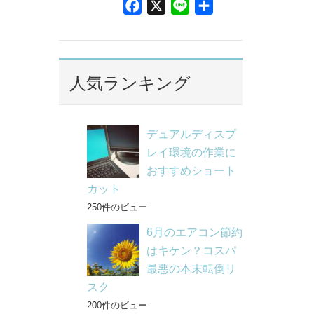
F
X
L
共
a
i
有
c
n
e
e
b
人気ランキング
o
o
k
デュアルディスプ
レイ環境の作業に
おすすめショート
カット
250件のビュー
6月のエアコン節約
はキケン？コスパ
最悪の本末転倒リ
スク
200件のビュー