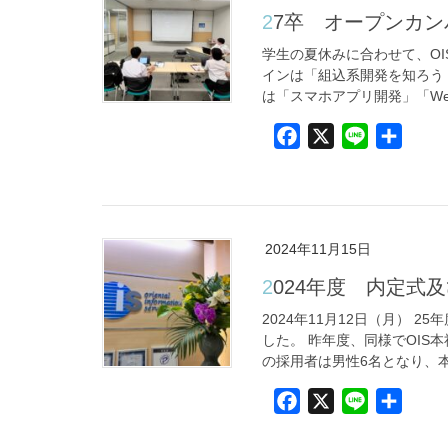
27卒 オープンカ
学生の夏休みに合わせて、O
インは「組込系開発を知ろう
は「スマホアプリ開発」「Web
F
X
L
共
a
i
有
c
n
e
e
b
2024年11月15日
o
2024年度 内定
o
k
2024年11月12日（月）
した。 昨年度、同様でOIS
の採用者は男性6名となり、本社
F
X
L
共
a
i
有