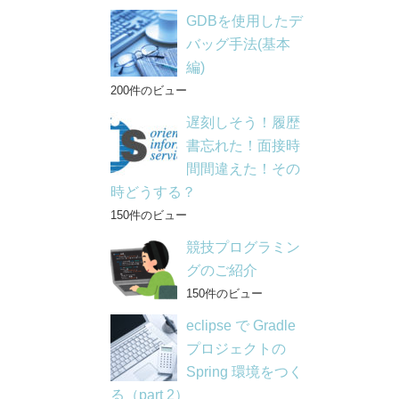
GDBを使用したデ
バッグ手法(基本
編)
200件のビュー
遅刻しそう！履歴
書忘れた！面接時
間間違えた！その
時どうする？
150件のビュー
競技プログラミン
グのご紹介
150件のビュー
eclipse で Gradle
プロジェクトの
Spring 環境をつく
る（part 2）