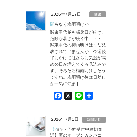
2026年7月17日
健康
間もなく梅雨明けか
関東甲信越も猛暑日が続き、
危険な暑さが続く中・・・
関東甲信の梅雨明けはまだ発
表されていませんが、今週後
半にかけてはさらに気温が高
めの日が増えてくる見込みで
す。そろそろ梅雨明けしそう
ですね。梅雨明け後は日差し
が一気に強ま […]
F
X
L
共
a
i
有
c
n
e
e
2026年7月1日
就職活動
b
【28卒・予約受付中締切間
o
近】夏のオープンカンパニー