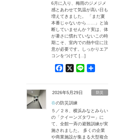
6月に入り、梅雨のジメジメ
k
感とあわせて気温が高い日も
増えてきました。 「まだ夏
本番じゃないから……」と油
断していませんか？実は、体
が暑さに慣れていないこの時
期こそ、室内での熱中症に注
意が必要です。しっかりエア
コンをつけて […]
F
X
L
共
a
i
有
c
n
e
e
2026年5月29日
防災
b
春の防災訓練
o
５／２８、横浜みなとみらい
o
の「クイーンズタワー」に
て、全館一斉の避難訓練が実
k
施されました。 多くの企業
や商業施設が集まる大型複合