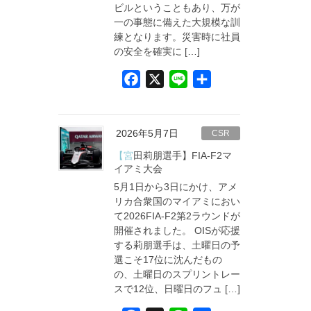
ビルということもあり、万が
一の事態に備えた大規模な訓
練となります。災害時に社員
の安全を確実に […]
F
X
L
共
a
i
有
c
n
e
e
2026年5月7日
CSR
b
【宮田莉朋選手】FIA-F2マ
o
イアミ大会
5月1日から3日にかけ、アメ
o
リカ合衆国のマイアミにおい
k
て2026FIA-F2第2ラウンドが
開催されました。 OISが応援
する莉朋選手は、土曜日の予
選こそ17位に沈んだもの
の、土曜日のスプリントレー
スで12位、日曜日のフュ […]