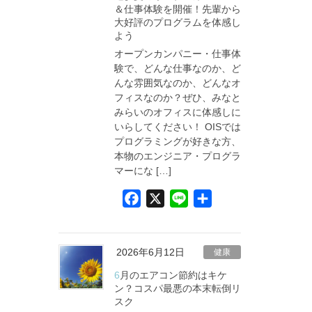
＆仕事体験を開催！先輩から
o
大好評のプログラムを体感し
k
よう
オープンカンパニー・仕事体
験で、どんな仕事なのか、ど
んな雰囲気なのか、どんなオ
フィスなのか？ぜひ、みなと
みらいのオフィスに体感しに
いらしてください！ OISでは
プログラミングが好きな方、
本物のエンジニア・プログラ
マーにな […]
F
X
L
共
a
i
有
c
n
e
e
2026年6月12日
健康
b
6月のエアコン節約はキケ
o
ン？コスパ最悪の本末転倒リ
スク
o