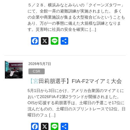
o
５／２８、横浜みなとみらいの「クイーンズタワー」
k
にて、全館一斉の避難訓練が実施されました。 多く
の企業や商業施設が集まる大型複合ビルということも
あり、万が一の事態に備えた大規模な訓練となりま
す。災害時に社員の安全を確実に […]
F
X
L
共
a
i
有
c
n
e
e
2026年5月7日
b
CSR
o
【宮田莉朋選手】FIA-F2マイアミ大会
o
5月1日から3日にかけ、アメリカ合衆国のマイアミに
k
おいて2026FIA-F2第2ラウンドが開催されました。
OISが応援する莉朋選手は、土曜日の予選こそ17位に
沈んだものの、土曜日のスプリントレースで12位、日
曜日のフュ […]
F
X
L
共