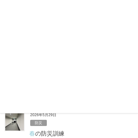
a
i
有
c
n
e
e
2026年6月12日
b
健康
o
6月のエアコン節約はキケン？コスパ最
o
悪の本末転倒リスク
k
6月に入り、梅雨のジメジメ感とあわせて気温が高い
日も増えてきました。 「まだ夏本番じゃないか
ら……」と油断していませんか？実は、体が暑さに慣
れていないこの時期こそ、室内での熱中症に注意が必
要です。しっかりエアコンをつけて […]
F
X
L
共
a
i
有
c
n
e
e
2026年5月29日
b
防災
o
春の防災訓練