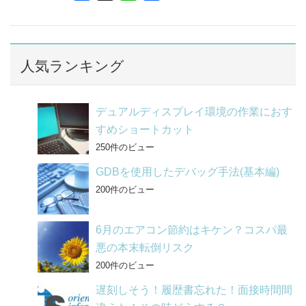
a
i
有
c
n
e
e
b
人気ランキング
o
o
デュアルディスプレイ環境の作業におす
k
すめショートカット
250件のビュー
GDBを使用したデバッグ手法(基本編)
200件のビュー
6月のエアコン節約はキケン？コスパ最
悪の本末転倒リスク
200件のビュー
遅刻しそう！履歴書忘れた！面接時間間