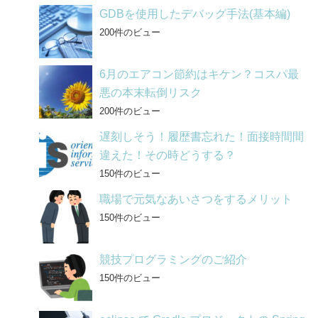
GDBを使用したデバッグ手法(基本編)
200件のビュー
6月のエアコン節約はキケン？コスパ最
悪の本末転倒リスク
200件のビュー
遅刻しそう！履歴書忘れた！面接時間間
違えた！その時どうする？
150件のビュー
職場で元気なあいさつをするメリット
150件のビュー
競技プログラミングのご紹介
150件のビュー