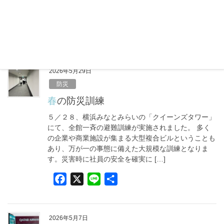
れていないこの時期こそ、室内での熱中症に注意が必
要です。しっかりエアコンをつけて […]
F
X
L
共
a
i
有
c
n
e
e
2026年5月29日
b
防災
o
春の防災訓練
o
５／２８、横浜みなとみらいの「クイーンズタワー」
k
にて、全館一斉の避難訓練が実施されました。 多く
の企業や商業施設が集まる大型複合ビルということも
あり、万が一の事態に備えた大規模な訓練となりま
す。災害時に社員の安全を確実に […]
F
X
L
共
a
i
有
c
n
e
e
2026年5月7日