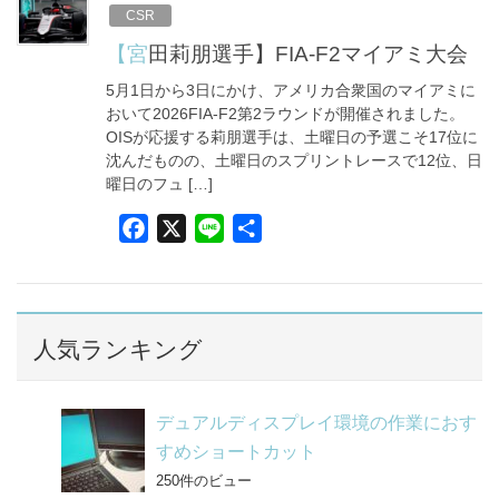
b
CSR
o
【宮田莉朋選手】FIA-F2マイアミ大会
o
5月1日から3日にかけ、アメリカ合衆国のマイアミに
k
おいて2026FIA-F2第2ラウンドが開催されました。
OISが応援する莉朋選手は、土曜日の予選こそ17位に
沈んだものの、土曜日のスプリントレースで12位、日
曜日のフュ […]
F
X
L
共
a
i
有
c
n
e
e
b
人気ランキング
o
o
デュアルディスプレイ環境の作業におす
k
すめショートカット
250件のビュー