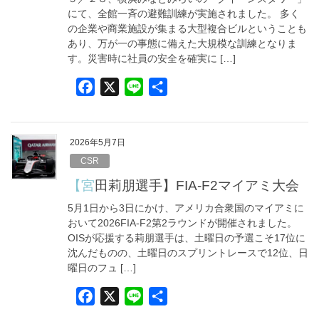
k
にて、全館一斉の避難訓練が実施されました。 多く
の企業や商業施設が集まる大型複合ビルということも
あり、万が一の事態に備えた大規模な訓練となりま
す。災害時に社員の安全を確実に […]
F
X
L
共
a
i
有
c
n
e
e
2026年5月7日
b
CSR
o
【宮田莉朋選手】FIA-F2マイアミ大会
o
5月1日から3日にかけ、アメリカ合衆国のマイアミに
k
おいて2026FIA-F2第2ラウンドが開催されました。
OISが応援する莉朋選手は、土曜日の予選こそ17位に
沈んだものの、土曜日のスプリントレースで12位、日
曜日のフュ […]
F
X
L
共
a
i
有