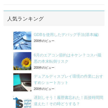
c
n
e
e
b
人気ランキング
o
o
GDBを使用したデバッグ手法(基本編)
k
200件のビュー
6月のエアコン節約はキケン？コスパ最
悪の本末転倒リスク
200件のビュー
デュアルディスプレイ環境の作業におす
すめショートカット
200件のビュー
遅刻しそう！履歴書忘れた！面接時間間
違えた！その時どうする？