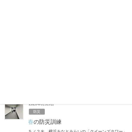
c
n
e
e
2026年6月12日
b
健康
o
6月のエアコン節約はキケン？コスパ最
o
悪の本末転倒リスク
k
6月に入り、梅雨のジメジメ感とあわせて気温が高い
日も増えてきました。 「まだ夏本番じゃないか
ら……」と油断していませんか？実は、体が暑さに慣
れていないこの時期こそ、室内での熱中症に注意が必
要です。しっかりエアコンをつけて […]
F
X
L
共
a
i
有
c
n
e
e
2026年5月29日
b
防災
o
春の防災訓練
o
５／２８、横浜みなとみらいの「クイーンズタワー」