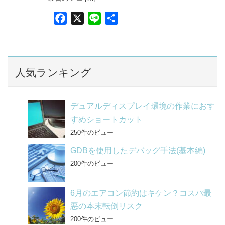
F
X
L
共
a
i
有
c
n
e
e
b
人気ランキング
o
o
デュアルディスプレイ環境の作業におす
k
すめショートカット
250件のビュー
GDBを使用したデバッグ手法(基本編)
200件のビュー
6月のエアコン節約はキケン？コスパ最
悪の本末転倒リスク
200件のビュー