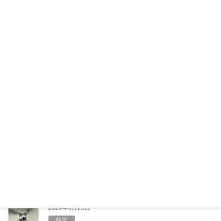
F
X
L
共
a
i
有
c
n
e
e
2026年6月12日
b
健康
o
6月のエアコン節約はキケン？コスパ最
o
悪の本末転倒リスク
k
6月に入り、梅雨のジメジメ感とあわせて気温が高い
日も増えてきました。 「まだ夏本番じゃないか
ら……」と油断していませんか？実は、体が暑さに慣
れていないこの時期こそ、室内での熱中症に注意が必
要です。しっかりエアコンをつけて […]
F
X
L
共
a
i
有
c
n
e
e
2026年5月29日
b
防災