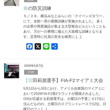
o
春の防災訓練
o
５／２８、横浜みなとみらいの「クイーンズタワー」
k
にて、全館一斉の避難訓練が実施されました。 多く
の企業や商業施設が集まる大型複合ビルということも
あり、万が一の事態に備えた大規模な訓練となりま
す。災害時に社員の安全を確実に […]
F
X
L
共
a
i
有
c
n
e
e
2026年5月7日
b
CSR
o
【宮田莉朋選手】FIA-F2マイアミ大会
o
5月1日から3日にかけ、アメリカ合衆国のマイアミに
k
おいて2026FIA-F2第2ラウンドが開催されました。
OISが応援する莉朋選手は、土曜日の予選こそ17位に
沈んだものの、土曜日のスプリントレースで12位、日
曜日のフュ […]