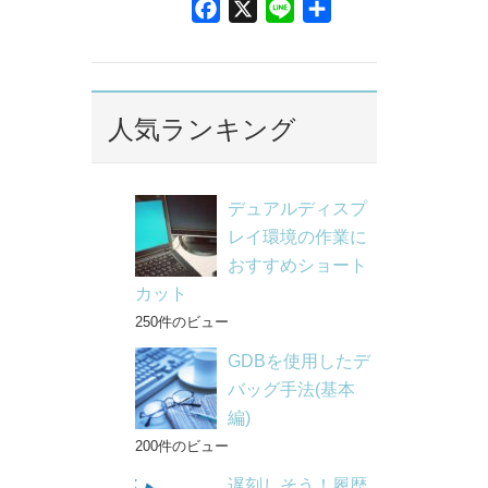
F
X
L
共
a
i
有
c
n
e
e
b
人気ランキング
o
o
k
デュアルディスプ
レイ環境の作業に
おすすめショート
カット
250件のビュー
GDBを使用したデ
バッグ手法(基本
編)
200件のビュー
遅刻しそう！履歴