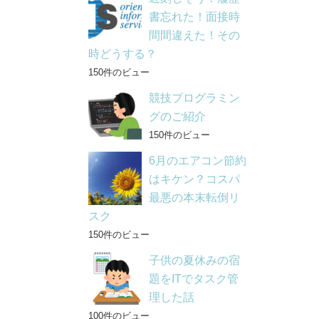
書忘れた！面接時
間間違えた！その
時どうする？
150件のビュー
競技プログラミン
グのご紹介
150件のビュー
6月のエアコン節約
はキケン？コスパ
最悪の本末転倒リ
スク
150件のビュー
子供の夏休みの宿
題をITでタスク管
理した話
100件のビュー