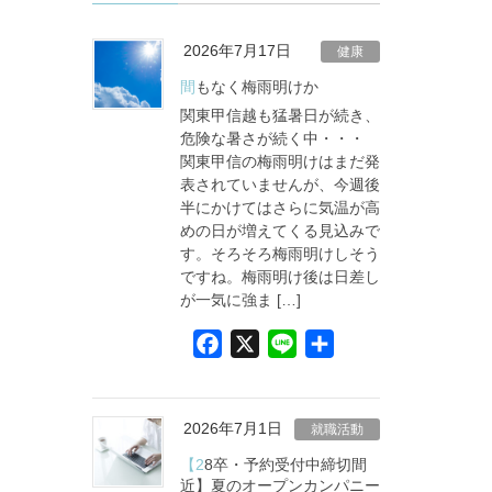
2026年7月17日
健康
間もなく梅雨明けか
関東甲信越も猛暑日が続き、
危険な暑さが続く中・・・
関東甲信の梅雨明けはまだ発
表されていませんが、今週後
半にかけてはさらに気温が高
めの日が増えてくる見込みで
す。そろそろ梅雨明けしそう
ですね。梅雨明け後は日差し
が一気に強ま […]
F
X
L
共
a
i
有
c
n
e
e
2026年7月1日
就職活動
b
【28卒・予約受付中締切間
o
近】夏のオープンカンパニー