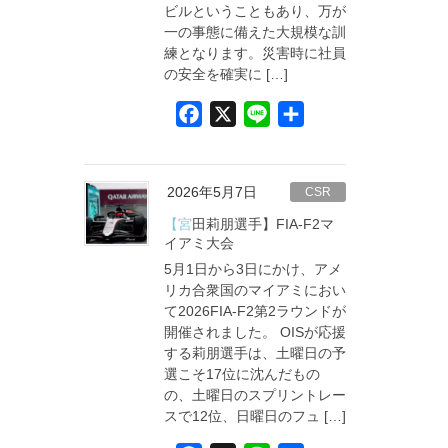
ビルということもあり、万が
一の事態に備えた大規模な訓
練となります。災害時に社員
の安全を確実に […]
F
X
L
共
a
i
有
c
n
e
e
2026年5月7日
CSR
b
【宮田莉朋選手】FIA-F2マ
o
イアミ大会
5月1日から3日にかけ、アメ
o
リカ合衆国のマイアミにおい
k
て2026FIA-F2第2ラウンドが
開催されました。 OISが応援
する莉朋選手は、土曜日の予
選こそ17位に沈んだもの
の、土曜日のスプリントレー
スで12位、日曜日のフュ […]