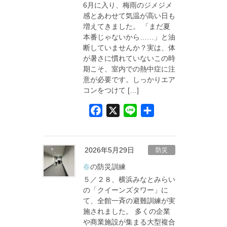
6月に入り、梅雨のジメジメ
k
感とあわせて気温が高い日も
増えてきました。 「まだ夏
本番じゃないから……」と油
断していませんか？実は、体
が暑さに慣れていないこの時
期こそ、室内での熱中症に注
意が必要です。しっかりエア
コンをつけて […]
F
X
L
共
a
i
有
c
n
e
e
2026年5月29日
防災
b
春の防災訓練
o
５／２８、横浜みなとみらい
o
の「クイーンズタワー」に
て、全館一斉の避難訓練が実
k
施されました。 多くの企業
や商業施設が集まる大型複合