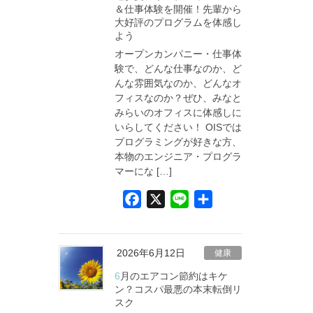
＆仕事体験を開催！先輩から
o
大好評のプログラムを体感し
k
よう
オープンカンパニー・仕事体
験で、どんな仕事なのか、ど
んな雰囲気なのか、どんなオ
フィスなのか？ぜひ、みなと
みらいのオフィスに体感しに
いらしてください！ OISでは
プログラミングが好きな方、
本物のエンジニア・プログラ
マーにな […]
F
X
L
共
a
i
有
c
n
e
e
2026年6月12日
健康
b
6月のエアコン節約はキケ
o
ン？コスパ最悪の本末転倒リ
スク
o