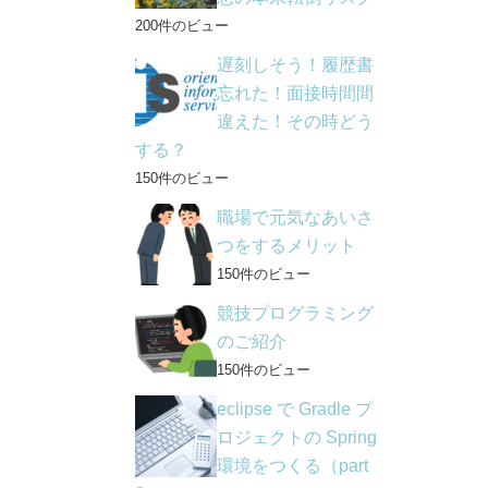
200件のビュー
遅刻しそう！履歴書
忘れた！面接時間間
違えた！その時どう
する？
150件のビュー
職場で元気なあいさ
つをするメリット
150件のビュー
競技プログラミング
のご紹介
150件のビュー
eclipse で Gradle プ
ロジェクトの Spring
環境をつくる（part