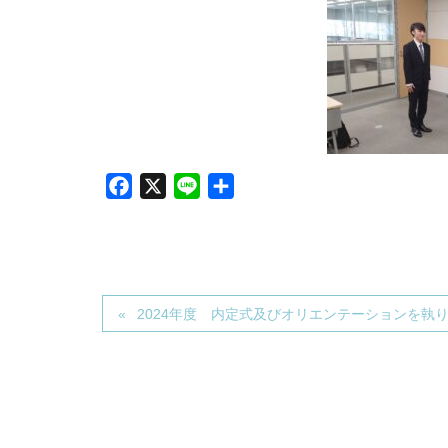
F
X
L
共
a
i
有
c
n
e
e
b
2024年度 内定式及びオリエンテーションを執
o
o
k