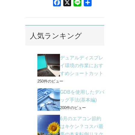
F
X
L
共
a
i
有
c
n
e
e
b
人気ランキング
o
o
k
デュアルディスプレ
イ環境の作業におす
すめショートカット
250件のビュー
GDBを使用したデバ
ッグ手法(基本編)
200件のビュー
6月のエアコン節約
はキケン？コスパ最
悪の本末転倒リスク