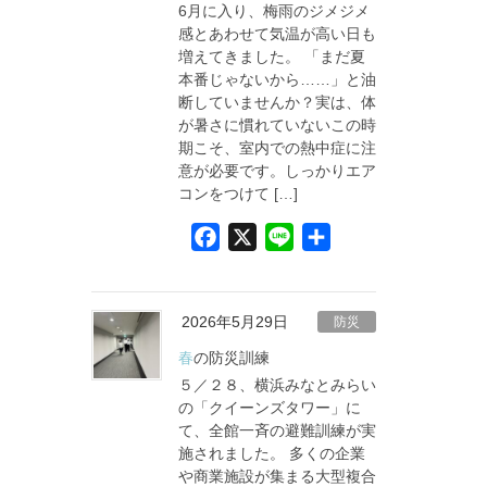
6月に入り、梅雨のジメジメ
k
感とあわせて気温が高い日も
増えてきました。 「まだ夏
本番じゃないから……」と油
断していませんか？実は、体
が暑さに慣れていないこの時
期こそ、室内での熱中症に注
意が必要です。しっかりエア
コンをつけて […]
F
X
L
共
a
i
有
c
n
e
e
2026年5月29日
防災
b
春の防災訓練
o
５／２８、横浜みなとみらい
o
の「クイーンズタワー」に
て、全館一斉の避難訓練が実
k
施されました。 多くの企業
や商業施設が集まる大型複合