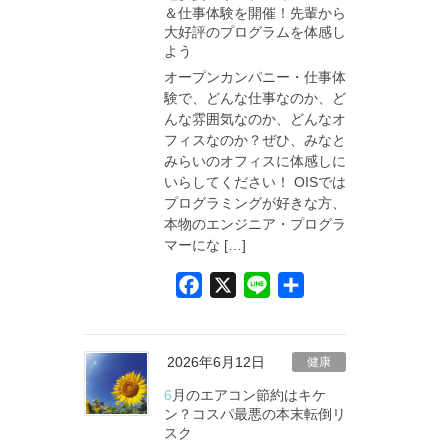
＆仕事体験を開催！先輩から
o
大好評のプログラムを体感し
k
よう
オープンカンパニー・仕事体
験で、どんな仕事なのか、ど
んな雰囲気なのか、どんなオ
フィスなのか？ぜひ、みなと
みらいのオフィスに体感しに
いらしてください！ OISでは
プログラミングが好きな方、
本物のエンジニア・プログラ
マーにな […]
F
X
L
共
a
i
有
c
n
e
e
2026年6月12日
健康
b
6月のエアコン節約はキケ
o
ン？コスパ最悪の本末転倒リ
スク
o