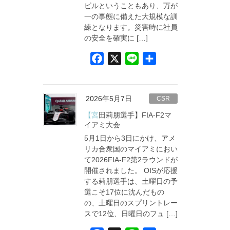
ビルということもあり、万が
一の事態に備えた大規模な訓
練となります。災害時に社員
の安全を確実に […]
F
X
L
共
a
i
有
c
n
e
e
2026年5月7日
CSR
b
【宮田莉朋選手】FIA-F2マ
o
イアミ大会
5月1日から3日にかけ、アメ
o
リカ合衆国のマイアミにおい
k
て2026FIA-F2第2ラウンドが
開催されました。 OISが応援
する莉朋選手は、土曜日の予
選こそ17位に沈んだもの
の、土曜日のスプリントレー
スで12位、日曜日のフュ […]