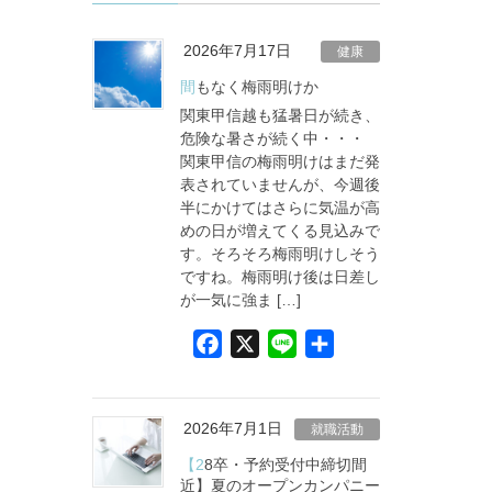
2026年7月17日
健康
間もなく梅雨明けか
関東甲信越も猛暑日が続き、
危険な暑さが続く中・・・
関東甲信の梅雨明けはまだ発
表されていませんが、今週後
半にかけてはさらに気温が高
めの日が増えてくる見込みで
す。そろそろ梅雨明けしそう
ですね。梅雨明け後は日差し
が一気に強ま […]
F
X
L
共
a
i
有
c
n
e
e
2026年7月1日
就職活動
b
【28卒・予約受付中締切間
o
近】夏のオープンカンパニー