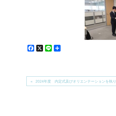
F
X
L
共
a
i
有
c
n
e
e
b
2024年度 内定式及びオリエンテーションを執
o
o
k