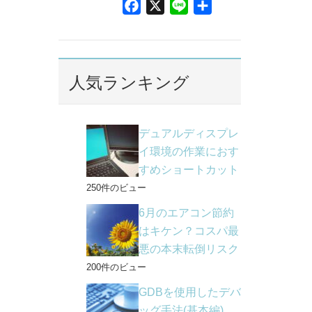
F
X
L
共
a
i
有
c
n
e
e
b
人気ランキング
o
o
k
デュアルディスプレ
イ環境の作業におす
すめショートカット
250件のビュー
6月のエアコン節約
はキケン？コスパ最
悪の本末転倒リスク
200件のビュー
GDBを使用したデバ
ッグ手法(基本編)