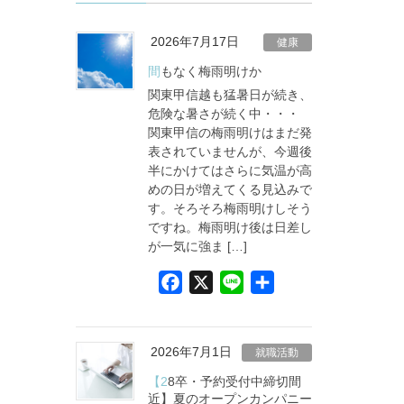
2026年7月17日
健康
間もなく梅雨明けか
関東甲信越も猛暑日が続き、
危険な暑さが続く中・・・
関東甲信の梅雨明けはまだ発
表されていませんが、今週後
半にかけてはさらに気温が高
めの日が増えてくる見込みで
す。そろそろ梅雨明けしそう
ですね。梅雨明け後は日差し
が一気に強ま […]
F
X
L
共
a
i
有
c
n
e
e
2026年7月1日
就職活動
b
【28卒・予約受付中締切間
o
近】夏のオープンカンパニー