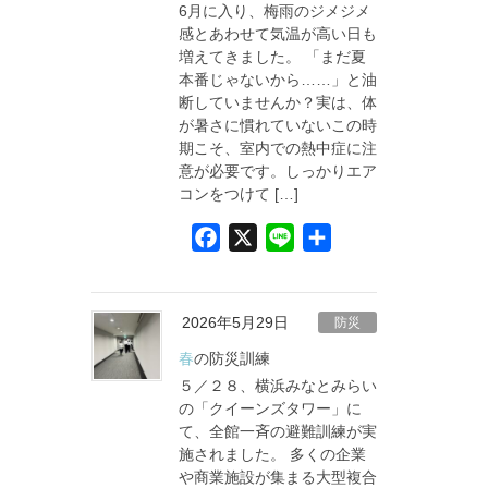
6月に入り、梅雨のジメジメ
k
感とあわせて気温が高い日も
増えてきました。 「まだ夏
本番じゃないから……」と油
断していませんか？実は、体
が暑さに慣れていないこの時
期こそ、室内での熱中症に注
意が必要です。しっかりエア
コンをつけて […]
F
X
L
共
a
i
有
c
n
e
e
2026年5月29日
防災
b
春の防災訓練
o
５／２８、横浜みなとみらい
o
の「クイーンズタワー」に
て、全館一斉の避難訓練が実
k
施されました。 多くの企業
や商業施設が集まる大型複合