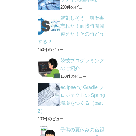
200件のビュー
遅刻しそう！履歴書
忘れた！面接時間間
違えた！その時どう
する？
150件のビュー
競技プログラミング
のご紹介
150件のビュー
eclipse で Gradle プ
ロジェクトの Spring
環境をつくる（part
2）
100件のビュー
子供の夏休みの宿題