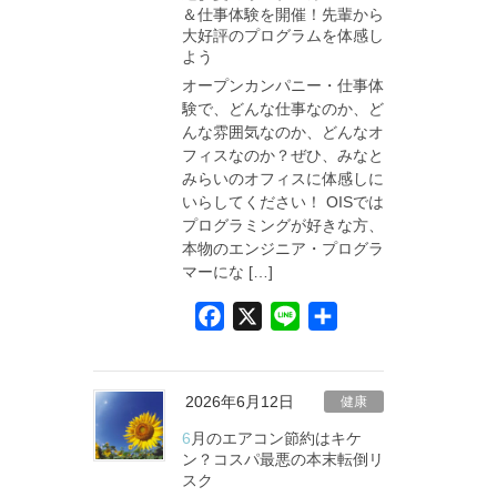
＆仕事体験を開催！先輩から
o
大好評のプログラムを体感し
k
よう
オープンカンパニー・仕事体
験で、どんな仕事なのか、ど
んな雰囲気なのか、どんなオ
フィスなのか？ぜひ、みなと
みらいのオフィスに体感しに
いらしてください！ OISでは
プログラミングが好きな方、
本物のエンジニア・プログラ
マーにな […]
F
X
L
共
a
i
有
c
n
e
e
2026年6月12日
健康
b
6月のエアコン節約はキケ
o
ン？コスパ最悪の本末転倒リ
スク
o