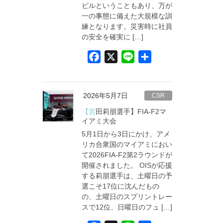
ビルということもあり、万が
一の事態に備えた大規模な訓
練となります。災害時に社員
の安全を確実に […]
F
X
L
共
a
i
有
c
n
e
e
2026年5月7日
CSR
b
【宮田莉朋選手】FIA-F2マ
o
イアミ大会
5月1日から3日にかけ、アメ
o
リカ合衆国のマイアミにおい
k
て2026FIA-F2第2ラウンドが
開催されました。 OISが応援
する莉朋選手は、土曜日の予
選こそ17位に沈んだもの
の、土曜日のスプリントレー
スで12位、日曜日のフュ […]