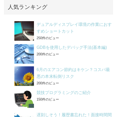
b
人気ランキング
o
o
デュアルディスプレイ環境の作業におす
k
すめショートカット
250件のビュー
GDBを使用したデバッグ手法(基本編)
200件のビュー
6月のエアコン節約はキケン？コスパ最
悪の本末転倒リスク
200件のビュー
競技プログラミングのご紹介
150件のビュー
遅刻しそう！履歴書忘れた！面接時間間