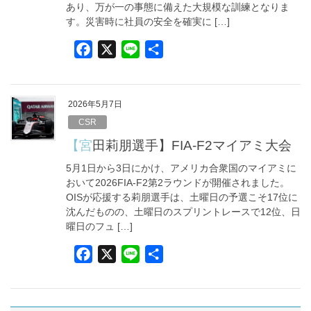
あり、万が一の事態に備えた大規模な訓練となりま
す。災害時に社員の安全を確実に […]
F
X
L
共
a
i
有
c
n
e
e
2026年5月7日
b
CSR
o
【宮田莉朋選手】FIA-F2マイアミ大会
o
5月1日から3日にかけ、アメリカ合衆国のマイアミに
k
おいて2026FIA-F2第2ラウンドが開催されました。
OISが応援する莉朋選手は、土曜日の予選こそ17位に
沈んだものの、土曜日のスプリントレースで12位、日
曜日のフュ […]
F
X
L
共
a
i
有
c
n
e
e