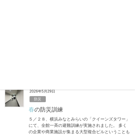
b
健康
o
6月のエアコン節約はキケン？コスパ最
o
悪の本末転倒リスク
k
6月に入り、梅雨のジメジメ感とあわせて気温が高い
日も増えてきました。 「まだ夏本番じゃないか
ら……」と油断していませんか？実は、体が暑さに慣
れていないこの時期こそ、室内での熱中症に注意が必
要です。しっかりエアコンをつけて […]
F
X
L
共
a
i
有
c
n
e
e
2026年5月29日
b
防災
o
春の防災訓練
o
５／２８、横浜みなとみらいの「クイーンズタワー」
k
にて、全館一斉の避難訓練が実施されました。 多く
の企業や商業施設が集まる大型複合ビルということも