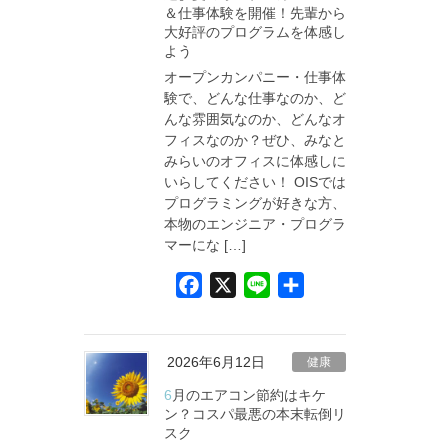
＆仕事体験を開催！先輩から
o
大好評のプログラムを体感し
k
よう
オープンカンパニー・仕事体
験で、どんな仕事なのか、ど
んな雰囲気なのか、どんなオ
フィスなのか？ぜひ、みなと
みらいのオフィスに体感しに
いらしてください！ OISでは
プログラミングが好きな方、
本物のエンジニア・プログラ
マーにな […]
F
X
L
共
a
i
有
c
n
e
e
2026年6月12日
健康
b
6月のエアコン節約はキケ
o
ン？コスパ最悪の本末転倒リ
スク
o