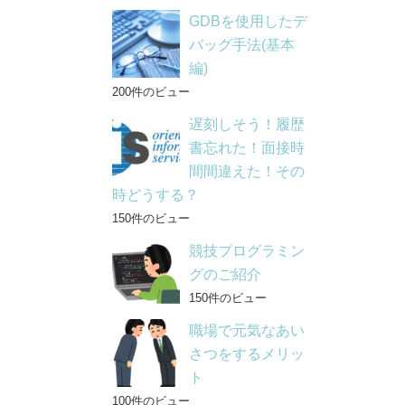
GDBを使用したデ
バッグ手法(基本
編)
200件のビュー
遅刻しそう！履歴
書忘れた！面接時
間間違えた！その
時どうする？
150件のビュー
競技プログラミン
グのご紹介
150件のビュー
職場で元気なあい
さつをするメリッ
ト
100件のビュー