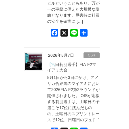
ビルということもあり、万が
一の事態に備えた大規模な訓
練となります。災害時に社員
の安全を確実に […]
F
X
L
共
a
i
有
c
n
e
e
2026年5月7日
CSR
b
【宮田莉朋選手】FIA-F2マ
o
イアミ大会
5月1日から3日にかけ、アメ
o
リカ合衆国のマイアミにおい
k
て2026FIA-F2第2ラウンドが
開催されました。 OISが応援
する莉朋選手は、土曜日の予
選こそ17位に沈んだもの
の、土曜日のスプリントレー
スで12位、日曜日のフュ […]