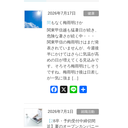
2026年7月17日
健康
間もなく梅雨明けか
関東甲信越も猛暑日が続き、
危険な暑さが続く中・・・
関東甲信の梅雨明けはまだ発
表されていませんが、今週後
半にかけてはさらに気温が高
めの日が増えてくる見込みで
す。そろそろ梅雨明けしそう
ですね。梅雨明け後は日差し
が一気に強ま […]
F
X
L
共
a
i
有
c
n
e
e
2026年7月1日
就職活動
b
【28卒・予約受付中締切間
o
近】夏のオープンカンパニー