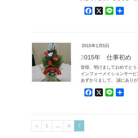
F
X
L
共
a
i
有
c
n
e
e
b
2015年1月5日
o
2015年 仕事初め
o
k
皆様、明けましておめでとうご
インフォーメイションサービ
あずかりまして、 誠にありが
F
X
L
共
a
i
有
c
n
e
e
b
«
1
…
6
7
o