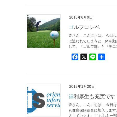
c
n
e
e
b
2015年6月9日
o
ゴルフコンペ
o
k
皆さん、こんにちは。 今回
に追われてしまうと、体を動
して、『ゴルフ部』と『テニス
F
X
L
共
a
i
有
c
n
e
e
b
2015年1月20日
o
福利厚生も充実です
o
k
皆さん、こんにちは。 今日
も健康保険組合に加入します
入しています。 こちらを一部ご