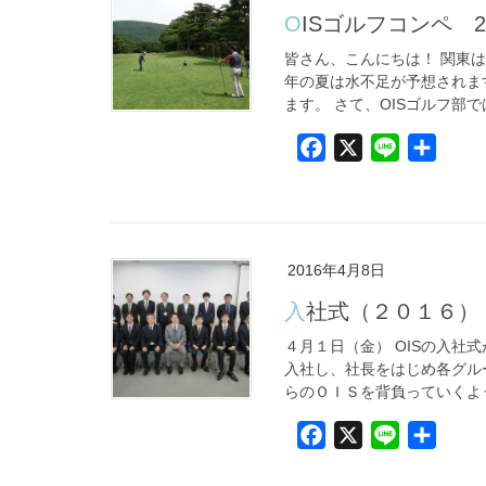
OISゴルフコンペ 2
皆さん、こんにちは！ 関東
年の夏は水不足が予想されま
ます。 さて、OISゴルフ部で
F
X
L
共
a
i
有
c
n
e
e
b
2016年4月8日
o
入社式（２０１６）
o
k
４月１日（金） OISの入社
入社し、社長をはじめ各グル
らのＯＩＳを背負っていくよう
F
X
L
共
a
i
有