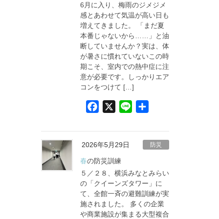
6月に入り、梅雨のジメジメ
k
感とあわせて気温が高い日も
増えてきました。 「まだ夏
本番じゃないから……」と油
断していませんか？実は、体
が暑さに慣れていないこの時
期こそ、室内での熱中症に注
意が必要です。しっかりエア
コンをつけて […]
F
X
L
共
a
i
有
c
n
e
e
2026年5月29日
防災
b
春の防災訓練
o
５／２８、横浜みなとみらい
o
の「クイーンズタワー」に
て、全館一斉の避難訓練が実
k
施されました。 多くの企業
や商業施設が集まる大型複合