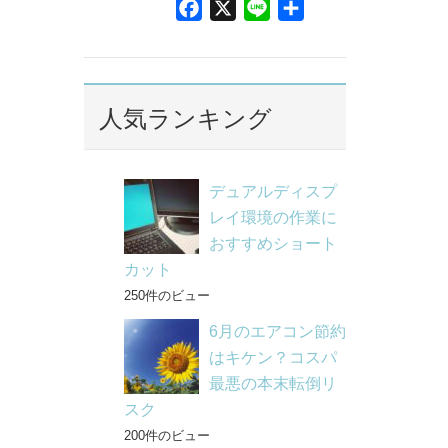
F
X
L
共
a
i
有
c
n
e
e
b
人気ランキング
o
o
k
デュアルディスプ
レイ環境の作業に
おすすめショート
カット
250件のビュー
6月のエアコン節約
はキケン？コスパ
最悪の本末転倒リ
スク
200件のビュー