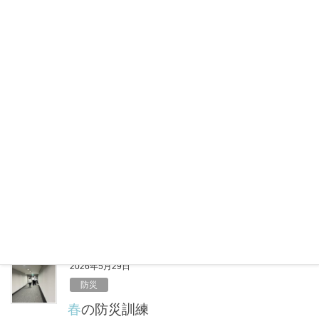
a
i
有
c
n
e
e
2026年6月12日
b
健康
o
6月のエアコン節約はキケン？コスパ最
o
悪の本末転倒リスク
k
6月に入り、梅雨のジメジメ感とあわせて気温が高い
日も増えてきました。 「まだ夏本番じゃないか
ら……」と油断していませんか？実は、体が暑さに慣
れていないこの時期こそ、室内での熱中症に注意が必
要です。しっかりエアコンをつけて […]
F
X
L
共
a
i
有
c
n
e
e
2026年5月29日
b
防災
o
春の防災訓練