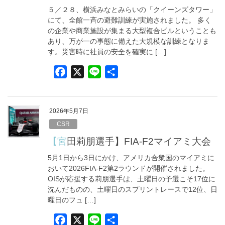
o
５／２８、横浜みなとみらいの「クイーンズタワー」
k
にて、全館一斉の避難訓練が実施されました。 多く
の企業や商業施設が集まる大型複合ビルということも
あり、万が一の事態に備えた大規模な訓練となりま
す。災害時に社員の安全を確実に […]
F
X
L
共
a
i
有
c
n
e
e
2026年5月7日
b
CSR
o
【宮田莉朋選手】FIA-F2マイアミ大会
o
5月1日から3日にかけ、アメリカ合衆国のマイアミに
k
おいて2026FIA-F2第2ラウンドが開催されました。
OISが応援する莉朋選手は、土曜日の予選こそ17位に
沈んだものの、土曜日のスプリントレースで12位、日
曜日のフュ […]
F
X
L
共