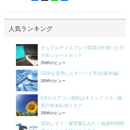
a
i
有
c
n
e
e
b
人気ランキング
o
o
デュアルディスプレイ環境の作業におす
k
すめショートカット
250件のビュー
GDBを使用したデバッグ手法(基本編)
200件のビュー
6月のエアコン節約はキケン？コスパ最
悪の本末転倒リスク
200件のビュー
遅刻しそう！履歴書忘れた！面接時間間