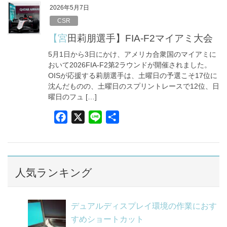
e
e
2026年5月7日
b
CSR
o
【宮田莉朋選手】FIA-F2マイアミ大会
o
5月1日から3日にかけ、アメリカ合衆国のマイアミに
k
おいて2026FIA-F2第2ラウンドが開催されました。
OISが応援する莉朋選手は、土曜日の予選こそ17位に
沈んだものの、土曜日のスプリントレースで12位、日
曜日のフュ […]
F
X
L
共
a
i
有
c
n
e
e
b
人気ランキング
o
o
デュアルディスプレイ環境の作業におす
k
すめショートカット