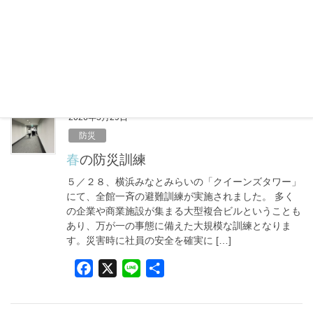
ら……」と油断していませんか？実は、体が暑さに慣
れていないこの時期こそ、室内での熱中症に注意が必
要です。しっかりエアコンをつけて […]
F
X
L
共
a
i
有
c
n
e
e
2026年5月29日
b
防災
o
春の防災訓練
o
５／２８、横浜みなとみらいの「クイーンズタワー」
k
にて、全館一斉の避難訓練が実施されました。 多く
の企業や商業施設が集まる大型複合ビルということも
あり、万が一の事態に備えた大規模な訓練となりま
す。災害時に社員の安全を確実に […]
F
X
L
共
a
i
有
c
n