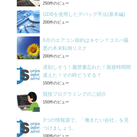
250件のビュー
GDBを使用したデバッグ手法(基本編)
200件のビュー
6月のエアコン節約はキケン？コスパ最
悪の本末転倒リスク
200件のビュー
遅刻しそう！履歴書忘れた！面接時間間
違えた！その時どうする？
150件のビュー
競技プログラミングのご紹介
150件のビュー
3つの情報源で、「働きたい会社」を見
つけましょう。
100件のビュー