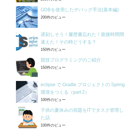
GDBを使用したデバッグ手法(基本編)
200件のビュー
遅刻しそう！履歴書忘れた！面接時間間
違えた！その時どうする？
150件のビュー
競技プログラミングのご紹介
150件のビュー
eclipse で Gradle プロジェクトの Spring
環境をつくる（part 2）
100件のビュー
子供の夏休みの宿題をITでタスク管理し
た話
100件のビュー