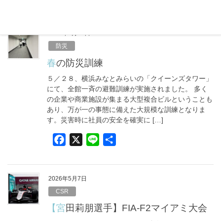
a
i
有
c
n
e
e
2026年5月29日
b
防災
o
春の防災訓練
o
５／２８、横浜みなとみらいの「クイーンズタワー」
k
にて、全館一斉の避難訓練が実施されました。 多く
の企業や商業施設が集まる大型複合ビルということも
あり、万が一の事態に備えた大規模な訓練となりま
す。災害時に社員の安全を確実に […]
F
X
L
共
a
i
有
c
n
e
e
2026年5月7日
b
CSR
o
【宮田莉朋選手】FIA-F2マイアミ大会
o