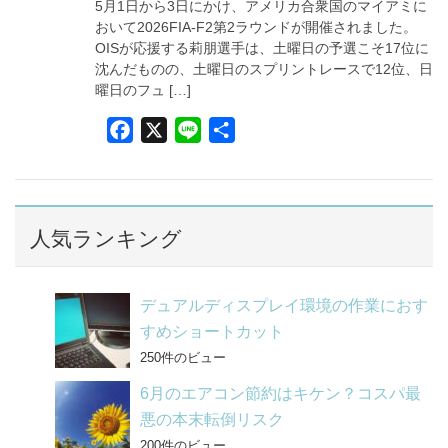
5月1日から3日にかけ、アメリカ合衆国のマイアミに
k
おいて2026FIA-F2第2ラウンドが開催されました。
OISが応援する莉朋選手は、土曜日の予選こそ17位に
沈んだものの、土曜日のスプリントレースで12位、日
曜日のフュ […]
F
X
L
共
a
i
有
c
n
e
e
b
人気ランキング
o
o
デュアルディスプレイ環境の作業におす
k
すめショートカット
250件のビュー
6月のエアコン節約はキケン？コスパ最
悪の本末転倒リスク
200件のビュー