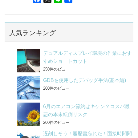
a
i
有
c
n
e
e
b
人気ランキング
o
o
デュアルディスプレイ環境の作業におす
k
すめショートカット
250件のビュー
GDBを使用したデバッグ手法(基本編)
200件のビュー
6月のエアコン節約はキケン？コスパ最
悪の本末転倒リスク
200件のビュー
遅刻しそう！履歴書忘れた！面接時間間