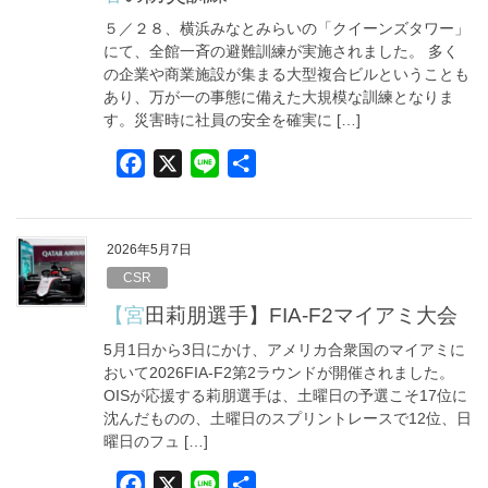
o
５／２８、横浜みなとみらいの「クイーンズタワー」
k
にて、全館一斉の避難訓練が実施されました。 多く
の企業や商業施設が集まる大型複合ビルということも
あり、万が一の事態に備えた大規模な訓練となりま
す。災害時に社員の安全を確実に […]
F
X
L
共
a
i
有
c
n
e
e
2026年5月7日
b
CSR
o
【宮田莉朋選手】FIA-F2マイアミ大会
o
5月1日から3日にかけ、アメリカ合衆国のマイアミに
k
おいて2026FIA-F2第2ラウンドが開催されました。
OISが応援する莉朋選手は、土曜日の予選こそ17位に
沈んだものの、土曜日のスプリントレースで12位、日
曜日のフュ […]
F
X
L
共