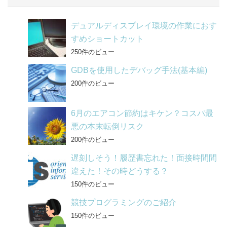
o
o
デュアルディスプレイ環境の作業におす
k
すめショートカット
250件のビュー
GDBを使用したデバッグ手法(基本編)
200件のビュー
6月のエアコン節約はキケン？コスパ最
悪の本末転倒リスク
200件のビュー
遅刻しそう！履歴書忘れた！面接時間間
違えた！その時どうする？
150件のビュー
競技プログラミングのご紹介
150件のビュー