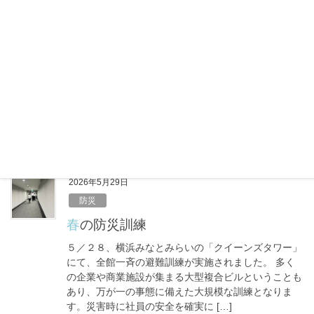
6月のエアコン節約はキケン？コスパ最
o
悪の本末転倒リスク
k
6月に入り、梅雨のジメジメ感とあわせて気温が高い
日も増えてきました。 「まだ夏本番じゃないか
ら……」と油断していませんか？実は、体が暑さに慣
れていないこの時期こそ、室内での熱中症に注意が必
要です。しっかりエアコンをつけて […]
F
X
L
共
a
i
有
c
n
e
e
2026年5月29日
b
防災
o
春の防災訓練
o
５／２８、横浜みなとみらいの「クイーンズタワー」
k
にて、全館一斉の避難訓練が実施されました。 多く
の企業や商業施設が集まる大型複合ビルということも
あり、万が一の事態に備えた大規模な訓練となりま
す。災害時に社員の安全を確実に […]