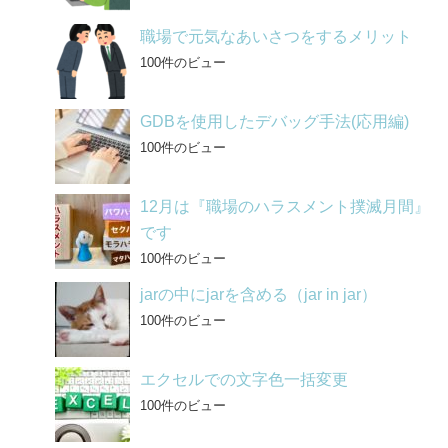
職場で元気なあいさつをするメリット
100件のビュー
GDBを使用したデバッグ手法(応用編)
100件のビュー
12月は『職場のハラスメント撲滅月間』
です
100件のビュー
jarの中にjarを含める（jar in jar）
100件のビュー
エクセルでの文字色一括変更
100件のビュー