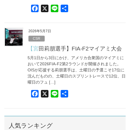
F
X
L
共
a
i
有
c
n
e
e
2026年5月7日
b
CSR
o
【宮田莉朋選手】FIA-F2マイアミ大会
o
5月1日から3日にかけ、アメリカ合衆国のマイアミに
k
おいて2026FIA-F2第2ラウンドが開催されました。
OISが応援する莉朋選手は、土曜日の予選こそ17位に
沈んだものの、土曜日のスプリントレースで12位、日
曜日のフュ […]
F
X
L
共
a
i
有
c
n
e
e
b
人気ランキング