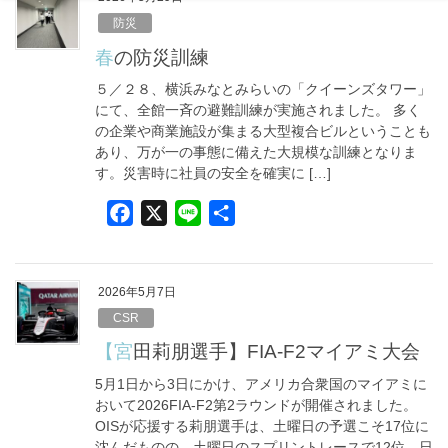
b
防災
o
春の防災訓練
o
５／２８、横浜みなとみらいの「クイーンズタワー」
k
にて、全館一斉の避難訓練が実施されました。 多く
の企業や商業施設が集まる大型複合ビルということも
あり、万が一の事態に備えた大規模な訓練となりま
す。災害時に社員の安全を確実に […]
F
X
L
共
a
i
有
c
n
e
e
2026年5月7日
b
CSR
o
【宮田莉朋選手】FIA-F2マイアミ大会
o
5月1日から3日にかけ、アメリカ合衆国のマイアミに
k
おいて2026FIA-F2第2ラウンドが開催されました。
OISが応援する莉朋選手は、土曜日の予選こそ17位に
沈んだものの、土曜日のスプリントレースで12位、日