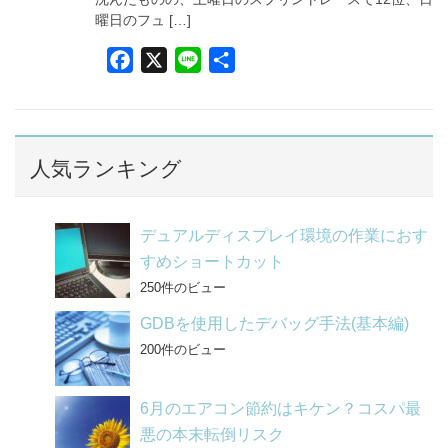
曜日のフュ […]
F
X
L
共
a
i
有
c
n
e
e
b
人気ランキング
o
o
デュアルディスプレイ環境の作業におす
k
すめショートカット
250件のビュー
GDBを使用したデバッグ手法(基本編)
200件のビュー
6月のエアコン節約はキケン？コスパ最
悪の本末転倒リスク