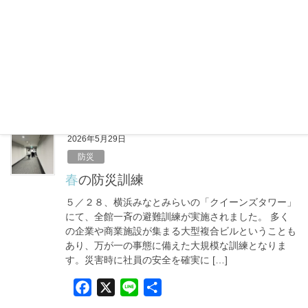
日も増えてきました。 「まだ夏本番じゃないか
ら……」と油断していませんか？実は、体が暑さに慣
れていないこの時期こそ、室内での熱中症に注意が必
要です。しっかりエアコンをつけて […]
F
X
L
共
a
i
有
c
n
e
e
2026年5月29日
b
防災
o
春の防災訓練
o
５／２８、横浜みなとみらいの「クイーンズタワー」
k
にて、全館一斉の避難訓練が実施されました。 多く
の企業や商業施設が集まる大型複合ビルということも
あり、万が一の事態に備えた大規模な訓練となりま
す。災害時に社員の安全を確実に […]
F
X
L
共
a
i
有