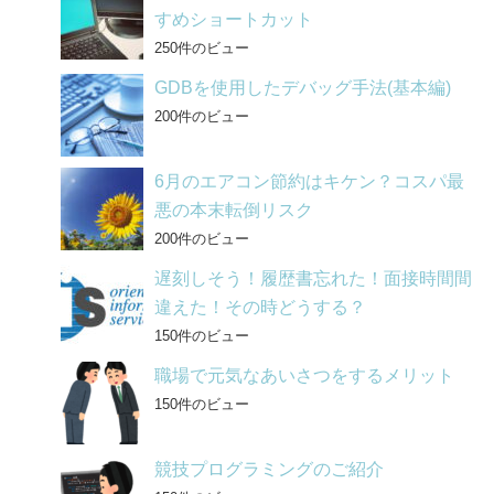
すめショートカット
250件のビュー
GDBを使用したデバッグ手法(基本編)
200件のビュー
6月のエアコン節約はキケン？コスパ最
悪の本末転倒リスク
200件のビュー
遅刻しそう！履歴書忘れた！面接時間間
違えた！その時どうする？
150件のビュー
職場で元気なあいさつをするメリット
150件のビュー
競技プログラミングのご紹介