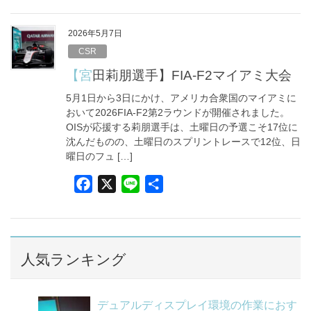
c
n
e
e
2026年5月7日
b
CSR
o
【宮田莉朋選手】FIA-F2マイアミ大会
o
5月1日から3日にかけ、アメリカ合衆国のマイアミに
k
おいて2026FIA-F2第2ラウンドが開催されました。
OISが応援する莉朋選手は、土曜日の予選こそ17位に
沈んだものの、土曜日のスプリントレースで12位、日
曜日のフュ […]
F
X
L
共
a
i
有
c
n
e
e
b
人気ランキング
o
o
デュアルディスプレイ環境の作業におす
k