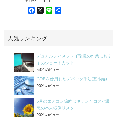
F
X
L
共
a
i
有
c
n
e
e
b
人気ランキング
o
o
デュアルディスプレイ環境の作業におす
k
すめショートカット
250件のビュー
GDBを使用したデバッグ手法(基本編)
200件のビュー
6月のエアコン節約はキケン？コスパ最
悪の本末転倒リスク
200件のビュー