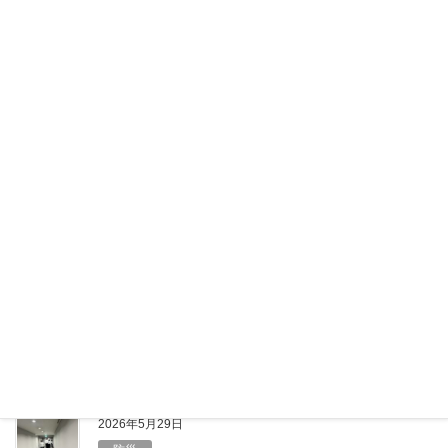
F
X
L
共
a
i
有
c
n
e
e
2026年6月12日
b
健康
o
6月のエアコン節約はキケン？コスパ最
o
悪の本末転倒リスク
k
6月に入り、梅雨のジメジメ感とあわせて気温が高い
日も増えてきました。 「まだ夏本番じゃないか
ら……」と油断していませんか？実は、体が暑さに慣
れていないこの時期こそ、室内での熱中症に注意が必
要です。しっかりエアコンをつけて […]
F
X
L
共
a
i
有
c
n
e
e
2026年5月29日