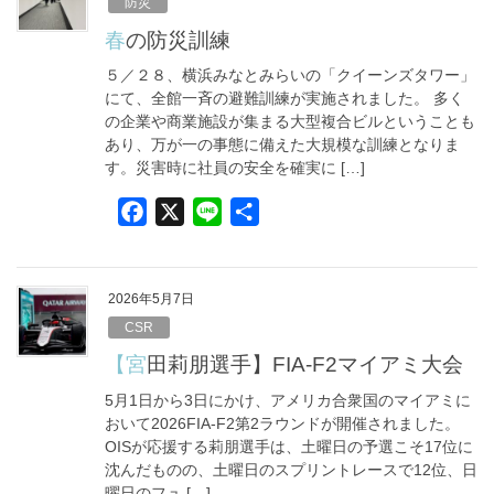
b
防災
o
春の防災訓練
o
５／２８、横浜みなとみらいの「クイーンズタワー」
k
にて、全館一斉の避難訓練が実施されました。 多く
の企業や商業施設が集まる大型複合ビルということも
あり、万が一の事態に備えた大規模な訓練となりま
す。災害時に社員の安全を確実に […]
F
X
L
共
a
i
有
c
n
e
e
2026年5月7日
b
CSR
o
【宮田莉朋選手】FIA-F2マイアミ大会
o
5月1日から3日にかけ、アメリカ合衆国のマイアミに
k
おいて2026FIA-F2第2ラウンドが開催されました。
OISが応援する莉朋選手は、土曜日の予選こそ17位に
沈んだものの、土曜日のスプリントレースで12位、日
曜日のフュ […]