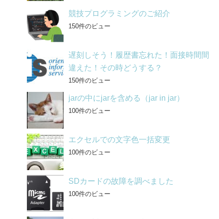
競技プログラミングのご紹介
150件のビュー
遅刻しそう！履歴書忘れた！面接時間間
違えた！その時どうする？
150件のビュー
jarの中にjarを含める（jar in jar）
100件のビュー
エクセルでの文字色一括変更
100件のビュー
SDカードの故障を調べました
100件のビュー